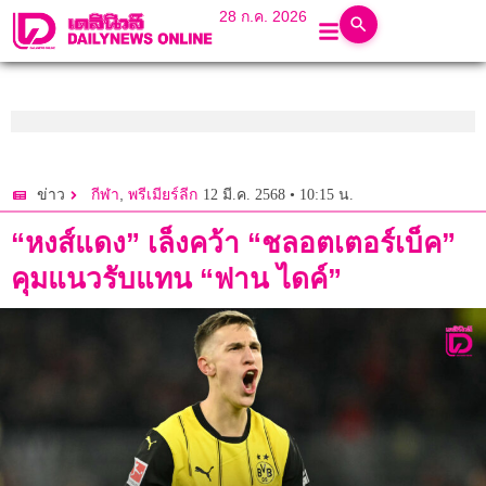
28 ก.ค. 2026
,
12 มี.ค. 2568 • 10:15 น.
ข่าว
กีฬา
พรีเมียร์ลีก
“หงส์แดง” เล็งคว้า “ชลอตเตอร์เบ็ค”
คุมแนวรับแทน “ฟาน ไดค์”