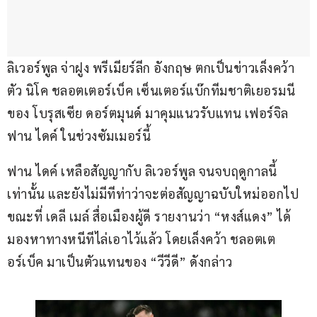
ลิเวอร์พูล จ่าฝูง พรีเมียร์ลีก อังกฤษ ตกเป็นข่าวเล็งคว้า
ตัว นิโค ชลอตเตอร์เบ็ค เซ็นเตอร์แบ๊กทีมชาติเยอรมนี
ของ โบรุสเซีย ดอร์ตมุนด์ มาคุมแนวรับแทน เฟอร์จิล 
ฟาน ไดค์ ในช่วงซัมเมอร์นี้
ฟาน ไดค์ เหลือสัญญากับ ลิเวอร์พูล จนจบฤดูกาลนี้
เท่านั้น และยังไม่มีทีท่าว่าจะต่อสัญญาฉบับใหม่ออกไป 
ขณะที่ เดลี เมล์ สื่อเมืองผู้ดี รายงานว่า “หงส์แดง” ได้
มองหาทางหนีทีไล่เอาไว้แล้ว โดยเล็งคว้า ชลอตเต
อร์เบ็ค มาเป็นตัวแทนของ “วีวีดี” ดังกล่าว