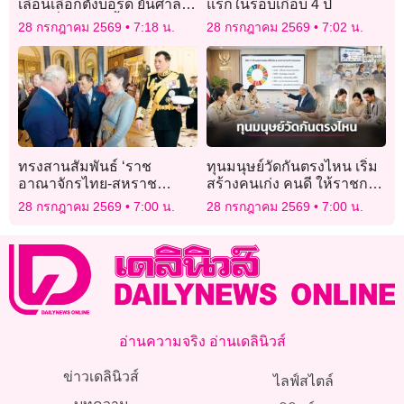
เลื่อนเลือกตั้งบอร์ด ยันศาล
แรกในรอบเกือบ 4 ปี
ไม่ได้สั่งยกเลิก จี้ กกต. จัด
28 กรกฎาคม 2569
7:18 น.
28 กรกฎาคม 2569
7:02 น.
ตามเดิม 27 ก.ย.
ทรงสานสัมพันธ์ ‘ราช
ทุนมนุษย์วัดกันตรงไหน เริ่ม
อาณาจักรไทย-สหราช
สร้างคนเก่ง คนดี ให้ราชการ
อาณาจักร’
ไทย
28 กรกฎาคม 2569
7:00 น.
28 กรกฎาคม 2569
7:00 น.
อ่านความจริง อ่านเดลินิวส์
ข่าวเดลินิวส์
ไลฟ์สไตล์