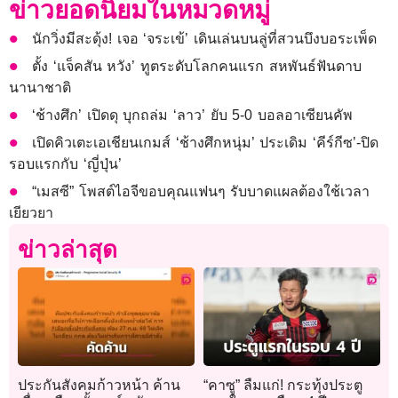
ข่าวยอดนิยมในหมวดหมู่
นักวิ่งมีสะดุ้ง! เจอ ‘จระเข้’ เดินเล่นบนลู่ที่สวนบึงบอระเพ็ด
ตั้ง ‘แจ็คสัน หวัง’ ทูตระดับโลกคนแรก สหพันธ์ฟันดาบ
นานาชาติ
‘ช้างศึก’ เปิดดุ บุกถล่ม ‘ลาว’ ยับ 5-0 บอลอาเซียนคัพ
เปิดคิวเตะเอเชียนเกมส์ ‘ช้างศึกหนุ่ม’ ประเดิม ‘คีร์กีซ’-ปิด
รอบแรกกับ ‘ญี่ปุ่น’
“เมสซี” โพสต์ไอจีขอบคุณแฟนๆ รับบาดแผลต้องใช้เวลา
เยียวยา
ข่าวล่าสุด
ประกันสังคมก้าวหน้า ค้าน
“คาซู” ลืมแก่! กระทุ้งประตู