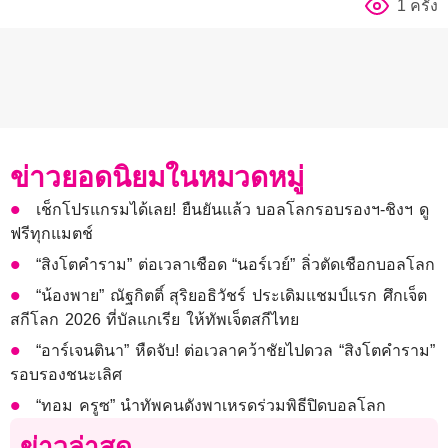
1 ครั้ง
ข่าวยอดนิยมในหมวดหมู่
เช็กโปรแกรมได้เลย! ยืนยันแล้ว บอลโลกรอบรองฯ-ชิงฯ ดู
ฟรีทุกแมตช์
“สิงโตคำราม” ต่อเวลาเชือด “นอร์เวย์” ลิ่วตัดเชือกบอลโลก
“น้องพาย” ณัฐกิตติ์ สุริยอธิวัชร์ ประเดิมแชมป์แรก ศึกเจ็ต
สกีโลก 2026 ที่บัลแกเรีย ให้ทัพเจ็ตสกีไทย
“อาร์เจนตินา” หืดจับ! ต่อเวลาคว้าชัยไปดวล “สิงโตคำราม”
รอบรองชนะเลิศ
“ทอม ครูซ” นำทัพคนดังพาเหรดร่วมพิธีปิดบอลโลก
ข่าวล่าสุด