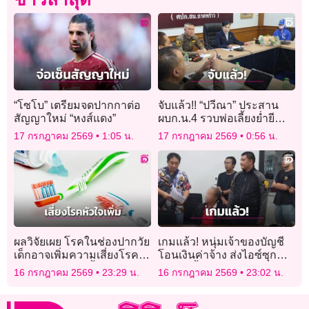
“โซโบ” เตรียมจดปากกาต่อ
จับแล้ว!! “ปวีณา” ประสาน
สัญญาใหม่ “หงส์แดง”
ผบก.น.4 รวบพ่อเลี้ยงย่ำยี
ลูกสาววัย 14 นาน 6 ปี ขู่ฆ่า
17 กรกฎาคม 2569
1:05 น.
17 กรกฎาคม 2569
0:56 น.
ยกครัว
ผลวิจัยเผย โรคในช่องปากวัย
เกมแล้ว! หนุ่มเจ้าของบัญชี
เด็กอาจเพิ่มความเสี่ยงโรค
โอนเงินค่าจ้าง ส่งไอซ์ซุก
หัวใจตอนโตสูงขึ้น 45%
กระปุกน้ำมะขามเปียกไป
16 กรกฎาคม 2569
23:29 น.
16 กรกฎาคม 2569
23:02 น.
ญี่ปุ่น