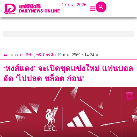
17 ก.ค. 2026
,
19 พ.ค. 2569 • 14:24 น.
ข่าว
กีฬา
พรีเมียร์ลีก
‘หงส์แดง’ จะเปิดชุดแข่งใหม่ แฟนบอล
อัด ‘ไปปลด ชล็อต ก่อน’