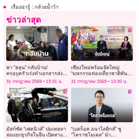
เรื่องน่ารู้ : กล้วยน้ำว้า
ข่าวล่าสุด
พา “ฮลุน” กลับบ้าน!
เชียงใหม่พร้อมจัดใหญ่
ครอบครัวเร่งทำเอกสารส่ง
“มหกรรมท่องเที่ยวชาติพันธุ์
กต. ย้ำยังไม่เปิดรับบริจาค ขอ
สีสันแห่งล้านนา”
31 กรกฎาคม 2569
13:31 น.
31 กรกฎาคม 2569
13:30 น.
โฟกัสรับร่าง
มัสก์ซัด “เฟคนิวส์” ปมเทสลา
“เบดร็อค อนาไลติกส์” ชู
จ่อแยกธุรกิจในจีน เปิดทาง
“โคราชโมเดล” นำ