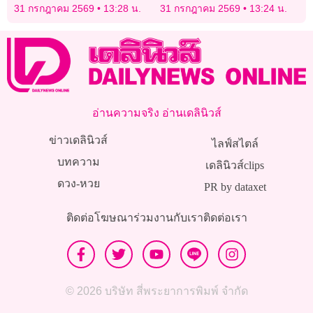
ควบรวมสเปซเอ็กซ์
แพลตฟอร์ม AI พลิกโฉม
31 กรกฎาคม 2569
13:28 น.
31 กรกฎาคม 2569
13:24 น.
เทศบาลนครนครราชสีมา สู่
ต้นแบบ Smart City
อ่านความจริง อ่านเดลินิวส์
ข่าวเดลินิวส์
ไลฟ์สไตล์
บทความ
เดลินิวส์clips
ดวง-หวย
PR by dataxet
ติดต่อโฆษณา
ร่วมงานกับเรา
ติดต่อเรา
© 2026 บริษัท สี่พระยาการพิมพ์ จำกัด