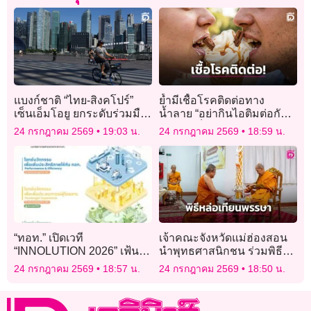
แบงก์ชาติ “ไทย-สิงคโปร์”
ย้ำมีเชื้อโรคติดต่อทาง
เซ็นเอ็มโอยู ยกระดับร่วมมือ
น้ำลาย “อย่ากินไอติมต่อกัน”
ไซเบอร์ สกัดโกงดิจิทัล
ไม่ควรเห็นคนดังทำจนกลาย
24 กรกฎาคม 2569
19:03 น.
24 กรกฎาคม 2569
18:59 น.
เป็นเรื่องตลก!
“ทอท.” เปิดเวที
เจ้าคณะจังหวัดแม่ฮ่องสอน
“INNOLUTION 2026” เฟ้นไอ
นำพุทธศาสนิกชน ร่วมพิธี
เดียพัฒนานวัตกรรม ยกระดับ
หล่อเทียนพรรษา
24 กรกฎาคม 2569
18:57 น.
24 กรกฎาคม 2569
18:50 น.
สนามบินไทย