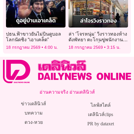
ปธน.ฟ้าขาวยันไม่บินดูบอล
ล่า ‘โจรหนุ่ม’ วิ่งราวทองห้าง
โลกนัดชิง “เอาเคล็ด”
ดังพัทยา ตะโกนขู่พนักงาน
ทำเพราะติดหนี้พนันบอล
18 กรกฎาคม 2569
4:00 น.
18 กรกฎาคม 2569
3:15 น.
อ่านความจริง อ่านเดลินิวส์
ข่าวเดลินิวส์
ไลฟ์สไตล์
บทความ
เดลินิวส์clips
ดวง-หวย
PR by dataxet