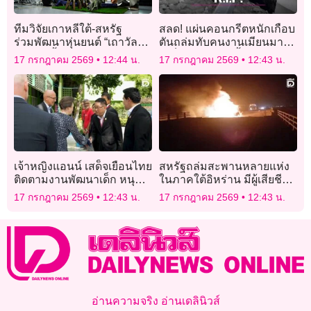
ทีมวิจัยเกาหลีใต้-สหรัฐ
สลด! แผ่นคอนกรีตหนักเกือบ
ร่วมพัฒนาหุ่นยนต์ “เถาวัลย์”
ตันถล่มทับคนงานเมียนมาดับ
ช่วยใส่เสื้อให้ผู้สูงอายุ
1 เจ็บ 1 ระหว่างรื้ออาคาร
17 กรกฎาคม 2569
12:44 น.
17 กรกฎาคม 2569
12:43 น.
ย่านบางนา
เจ้าหญิงแอนน์ เสด็จเยือนไทย
สหรัฐถล่มสะพานหลายแห่ง
ติดตามงานพัฒนาเด็ก หนุน
ในภาคใต้อิหร่าน มีผู้เสียชีวิต
“การศึกษา-กีฬา” สร้าง
อย่างน้อย 7 ราย
17 กรกฎาคม 2569
12:43 น.
17 กรกฎาคม 2569
12:43 น.
โอกาสและทักษะชีวิต
เยาวชนไทย
อ่านความจริง อ่านเดลินิวส์