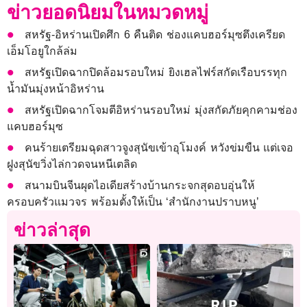
ข่าวยอดนิยมในหมวดหมู่
สหรัฐ-อิหร่านเปิดศึก 6 คืนติด ช่องแคบฮอร์มุซตึงเครียด
เอ็มโอยูใกล้ล่ม
สหรัฐเปิดฉากปิดล้อมรอบใหม่ ยิงเฮลไฟร์สกัดเรือบรรทุก
น้ำมันมุ่งหน้าอิหร่าน
สหรัฐเปิดฉากโจมตีอิหร่านรอบใหม่ มุ่งสกัดภัยคุกคามช่อง
แคบฮอร์มุซ
คนร้ายเตรียมฉุดสาวจูงสุนัขเข้าอุโมงค์ หวังข่มขืน แต่เจอ
ฝูงสุนัขวิ่งไล่กวดจนหนีเตลิด
สนามบินจีนผุดไอเดียสร้างบ้านกระจกสุดอบอุ่นให้
ครอบครัวแมวจร พร้อมตั้งให้เป็น ‘สำนักงานปราบหนู’
ข่าวล่าสุด