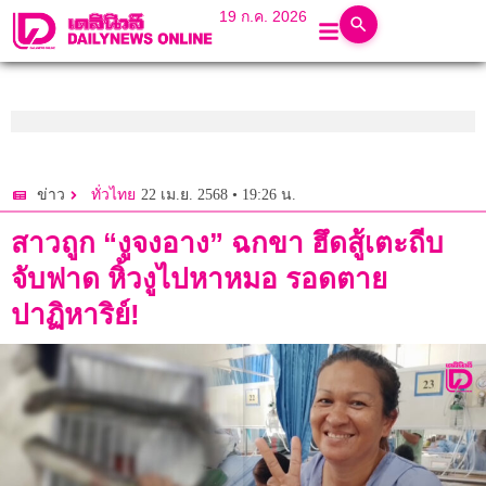
19 ก.ค. 2026
22 เม.ย. 2568 • 19:26 น.
ข่าว
ทั่วไทย
สาวถูก “งูจงอาง” ฉกขา ฮึดสู้เตะถีบ
จับฟาด หิ้วงูไปหาหมอ รอดตาย
ปาฏิหาริย์!