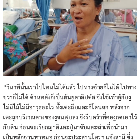
“วินาทีนั้นเราไปไหนไม่ได้แล้ว ไปทางซ้ายก็ไม่ได้ ไปทาง
ขวาก็ไม่ได้ ด้านหลังก็เป็นต้นยูคาลิปตัส จึงใช้เท้าสู้กับงู 
ไม่มีไม้ไม่มีอาวุธอะไร ทั้งเตะถีบและก็โดนฉก หลังจาก
เตะถูกบริเวณคางของงูจนฟุบลง จึงรีบคว้าที่คองูกดเอาไว้
กับดิน ก่อนจะเรียกญาติและปู่มาจับและฆ่าเพื่อนำมา
เป็นหลักฐานหาหมอ ก่อนจะประสานโทรฯ แจ้งสามี ซึ่ง