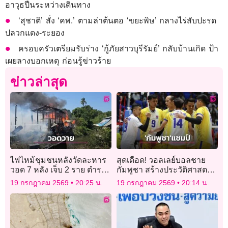
อาวุธปืนระหว่างเดินทาง
‘สุชาติ’ สั่ง ‘คพ.’ ตามล่าต้นตอ ‘ขยะพิษ’ กลางไร่สับปะรด
ปลวกแดง-ระยอง
ครอบครัวเตรียมรับร่าง ‘กู้ภัยสาวบุรีรัมย์’ กลับบ้านเกิด ป้า
เผยลางบอกเหตุ ก่อนรู้ข่าวร้าย
ข่าวล่าสุด
ไฟไหม้ชุมชนหลังวัดละหาร
สุดเดือด! วอลเลย์บอลชาย
วอด 7 หลัง เจ็บ 2 ราย ตำรวจ
กัมพูชา สร้างประวัติศาสตร์
เร่งติดตามผู้ต้องสงสัย
แชมป์ซีวี.คัพ
19 กรกฎาคม 2569
20:25 น.
19 กรกฎาคม 2569
20:14 น.