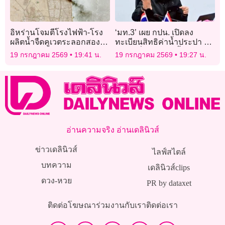
อิหร่านโจมตีโรงไฟฟ้า-โรง
‘มท.3’ เผย กปน. เปิดลง
ผลิตน้ำจืดคูเวตระลอกสอง
ทะเบียนสิทธิค่าน้ำประปา ปี
กระทบระบบไฟฟ้า
2569 เริ่ม 20 ก.ค.นี้
19 กรกฎาคม 2569
19:41 น.
19 กรกฎาคม 2569
19:27 น.
อ่านความจริง อ่านเดลินิวส์
ข่าวเดลินิวส์
ไลฟ์สไตล์
บทความ
เดลินิวส์clips
ดวง-หวย
PR by dataxet
ติดต่อโฆษณา
ร่วมงานกับเรา
ติดต่อเรา