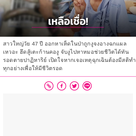
สาวใหญ่วัย 47 ปี ออกหาเห็ดในป่าถูกงูจงอางฉกแผล
เหวอะ ฮึดสู้เตะก้านคองู จับงูไปหาหมอช่วยชีวิตได้ทัน
รอดตายปาฏิหาริย์ เปิดใจหากเจอเหตุฉุกเฉินต้องมีสติทำ
ทุกอย่างเพื่อให้มีชีวิตรอด