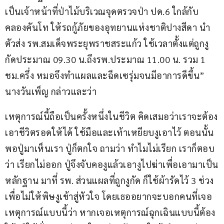
เป็นเจ้าหน้าที่ป่าไม้บริเวณจุดตรวจป่า ปด.6 ใกล้กับ
คลองคันโท ให้รถกู้ภัยของอุทยานแห่งชาติปางสีดา นำ
ตัวส่ง รพ.สมเด็จพระยุพราชสระแก้ว ใช้เวลาตั้งแต่ถูกงู
กัดประมาณ 09.30 น.ถึงรพ.ประมาณ 11.00 น. รวม 1 
ชม.ครึ่ง หมอจึงทำแผลและฉีดเซรุ่มจนมีอาการดีขึ้น” 
นางวันเพ็ญ กล่าวและว่า
เหตุการณ์นี้ถือเป็นครั้งหนึ่งในชีวิต คิดเสมอว่าเราจะต้อง
เอาชีวิตรอดให้ได้ ใช้มือและเท้าเหยียบงูเอาไว้ ตอนนั้น
พอปู่มาเห็นเรา ปู่ก็ตกใจ ถามว่า ทำไมไม่เรียก เราก็ตอบ
ว่า เรียกไม่ออก ปู่จึงจับคองูแล้วเอางูไปฆ่าเพื่อเอามาเป็น
หลักฐาน มาที่ รพ. ส่วนแผลที่ถูกงูกัด ก็ใช้ผ้ารัดไว้ 3 ช่วง 
เพื่อไม่ให้พิษงูเข้าสู่หัวใจ โดยเธออยากจะบอกคนที่เจอ
เหตุการณ์แบบนี้ว่า หากเจอเหตุการณ์ฉุกเฉินแบบนี้ต้อง