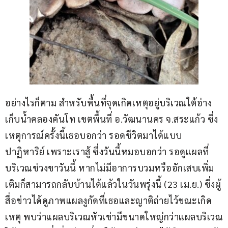
อย่างไรก็ตาม สำหรับพื้นที่จุดเกิดเหตุอยู่บริเวณใต้อ่าง
เก็บน้ำคลองคันโท เขตพื้นที่ อ.วัฒนานคร จ.สระแก้ว ซึ่ง
เหตุการณ์ครั้งนี้เธอบอกว่า รอดชีวิตมาได้แบบ
ปาฏิหาริย์ เพราะเราสู้ ซึ่งวันนี้หมอบอกว่า รอดูแผลที่
บริเวณช่วงขาวันนี้ หากไม่มีอาการบวมหรืออักเสบเพิ่ม
เติมก็สามารถกลับบ้านได้แล้วในวันพรุ่งนี้ (23 เม.ย.) ซึ่งผู้
สื่อข่าวได้ดูภาพแผลงูกัดที่เธอและญาติถ่ายไว้ขณะเกิด
เหตุ พบว่าแผลบริเวณหัวเข่ามีขนาดใหญ่กว่าแผลบริเวณ