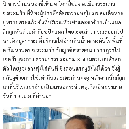
ปี ชาวบ้านหนองขี้เห็น ต.โคกปี่ฆ้อง อ.เมืองสระแก้ว 
จ.สระแก้ว ที่ห้องผู้ป่วยตึกศัลยกรรมหญิง รพ.สมเด็จพระ
ยุพราชสระแก้ว ซึ่งที่บริเวณหัวเข่าและขาซ้ายเป็นแผล
ลึกถูกพันด้วยผ้าก๊อซปิดแผล โดยเธอเล่าว่า ขณะออกไป
หาเห็ดยูคาฯขม ที่บริเวณใต้อ่างเก็บน้ำคลองคันโทพื้นที่ 
อ.วัฒนานคร จ.สระแก้ว กับญาติหลายคน ปรากฏว่าไป
เจอกับงูจงอาง ความยาวประมาณ 3-4 เมตรแบบตัวต่อ
ตัว โดยงูจงอางพุ่งใส่ทันที ซึ่งตอนแรกงูยังไม่ได้ฉก จึงสู้
กลับงูด้วยการใช้เท้าถีบและเตะก้านคองู หลังจากนั้นก็ถูก
ฉกที่บริเวณขาซ้ายเป็นแผลฉกรรจ์ เหตุเกิดเมื่อช่วงสาย
วันที่ 19 เม.ย.ที่ผ่านมา