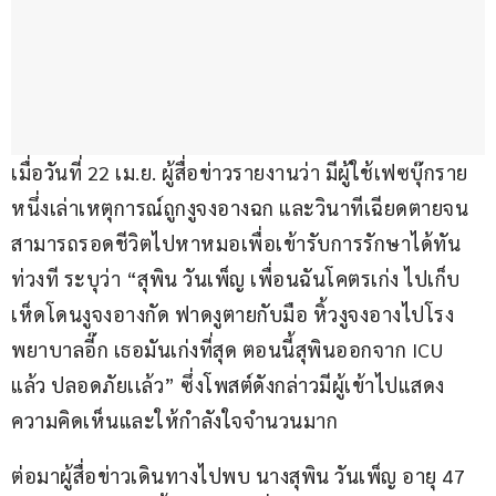
เมื่อวันที่ 22 เม.ย. ผู้สื่อข่าวรายงานว่า มีผู้ใช้เฟซบุ๊กราย
หนึ่งเล่าเหตุการณ์ถูกงูจงอางฉก และวินาทีเฉียดตายจน
สามารถรอดชีวิตไปหาหมอเพื่อเข้ารับการรักษาได้ทัน
ท่วงที ระบุว่า “สุพิน วันเพ็ญ เพื่อนฉันโคตรเก่ง ไปเก็บ
เห็ดโดนงูจงอางกัด ฟาดงูตายกับมือ หิ้วงูจงอางไปโรง
พยาบาลอี๊ก เธอมันเก่งที่สุด ตอนนี้สุพินออกจาก ICU 
แล้ว ปลอดภัยเเล้ว” ซึ่งโพสต์ดังกล่าวมีผู้เข้าไปแสดง
ความคิดเห็นและให้กำลังใจจำนวนมาก
ต่อมาผู้สื่อข่าวเดินทางไปพบ นางสุพิน วันเพ็ญ อายุ 47 