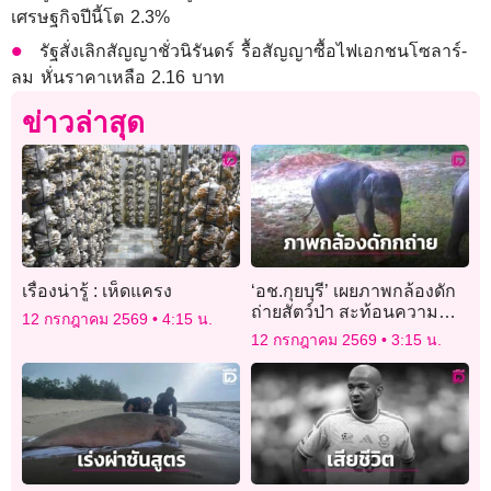
เศรษฐกิจปีนี้โต 2.3%
รัฐสั่งเลิกสัญญาชั่วนิรันดร์ รื้อสัญญาซื้อไฟเอกชนโซลาร์-
ลม หั่นราคาเหลือ 2.16 บาท
ข่าวล่าสุด
เรื่องน่ารู้ : เห็ดแครง
‘อช.กุยบุรี’ เผยภาพกล้องดัก
ถ่ายสัตว์ป่า สะท้อนความ
12 กรกฎาคม 2569
4:15 น.
สมบูรณ์ระบบนิเวศ ผืนป่า
12 กรกฎาคม 2569
3:15 น.
มรดกโลก