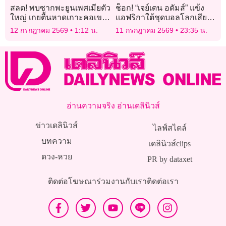
สลด! พบซากพะยูนเพศเมียตัว
ช็อก! “เจย์เดน อดัมส์” แข้ง
ใหญ่ เกยตื้นหาดเกาะคอเขา
แอฟริกาใต้ชุดบอลโลกเสีย
พังงา เร่งผ่าชันสูตรหาสาเหตุ
ชีวิต
12 กรกฎาคม 2569
1:12 น.
11 กรกฎาคม 2569
23:35 น.
อ่านความจริง อ่านเดลินิวส์
ข่าวเดลินิวส์
ไลฟ์สไตล์
บทความ
เดลินิวส์clips
ดวง-หวย
PR by dataxet
ติดต่อโฆษณา
ร่วมงานกับเรา
ติดต่อเรา