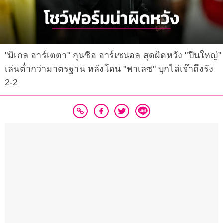
"มิเกล อาร์เตตา" กุนซือ อาร์เซนอล สุดผิดหวัง "ปืนใหญ่"
เล่นต่ำกว่ามาตรฐาน หลังโดน "พาเลซ" บุกไล่เจ๊าถึงรัง
2-2