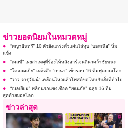
ข่าวยอดนิยมในหมวดหมู่
“พญาอินทรี” 10 ตัวยังแกร่งทั่วแผ่นไล่ทุบ “บอสเนีย” นิ่ม
แข้ง
“เมสซี” เผยสาเหตุที่ร้องไห้หลังอาร์เจนตินาคว้าชัยชนะ
“โคลอมเบีย” เผด็จศึก “กานา” เข้ารอบ 16 ทีมฟุตบอลโลก
“วาว จารุวัฒน์” เคลื่อนไหวแล้วโพสต์ขอโทษกับสิ่งที่ทำไป
“เบลเยียม” พลิกนรกแซงเชือด “เซเนกัล” ฉลุย 16 ทีม
สุดท้ายบอลโลก
ข่าวล่าสุด