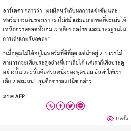
อาร์เตตา กล่าวว่า “ผมผิดหวังกับผลการแข่งขัน และ
ฟอร์มการเล่นของเรา เราไม่สม่ำเสมอมากพอที่จะเล่นได้
เหนือกว่าตลอดทั้งเกม เราเสียบอลง่าย และมาตรฐานใน
การเล่นเกมรับลดลง”
“เมื่อคุณไม่ได้อยู่ในฟอร์มที่ดีที่สุด แต่นำอยู่ 2-1 เราไม่
สามารถจะเสียประตูอย่างที่เราเสียได้ แต่เราก็เสียประตู
อย่างนั้น และนั่นคือส่วนหนึ่งของฟุตบอล มันทำให้เรา
เสีย 2 คะแนน” กุนซือชาวสแปนิช กล่าว.
ภาพ AFP
0 ครั้ง