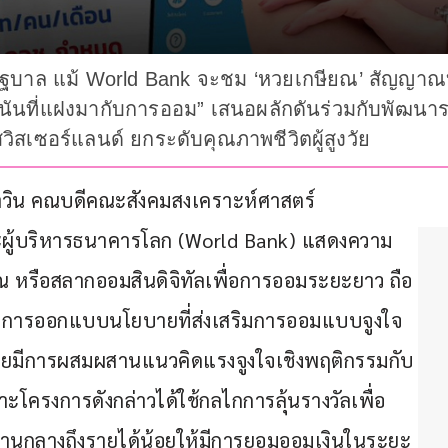
ัฐบาล แม้ World Bank จะชม ‘หวยเกษียณ’ สัญญาณบ
พนันที่แฝงมากับการออม” เสนอผลักดันร่วมกับพัฒ
สเซอร์แลนด์ ยกระดับคุณภาพชีวิตผู้สูงวัย
นนาวิน คณบดีคณะสังคมสงเคราะห์ศาสตร์ 
ณะผู้บริหารธนาคารโลก (World Bank) แสดงความ
หรือสลากออมสินดิจิทัลเพื่อการออมระยะยาว ถือ
การออกแบบนโยบายที่ส่งเสริมการออมแบบจูงใจ
โดยมีการผสมผสานแนวคิดแรงจูงใจเชิงพฤติกรรมกับ
าะโครงการดังกล่าวได้ใช้กลไกการลุ้นรางวัลเพื่อ
านกลางถึงรายได้น้อยให้มีการยอมออมเงินในระยะ