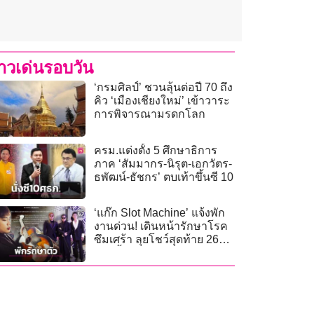
่าวเด่นรอบวัน
‘กรมศิลป์’ ชวนลุ้นต่อปี 70 ถึง
คิว ‘เมืองเชียงใหม่’ เข้าวาระ
การพิจารณามรดกโลก
ครม.แต่งตั้ง 5 ศึกษาธิการ
ภาค ‘สัมมากร-นิรุต-เอกวัตร-
ธพัฒน์-ธัชกร’ ตบเท้าขึ้นซี 10
‘แก๊ก Slot Machine’ แจ้งพัก
งานด่วน! เดินหน้ารักษาโรค
ซึมเศร้า ลุยโชว์สุดท้าย 26
ก.ค.นี้