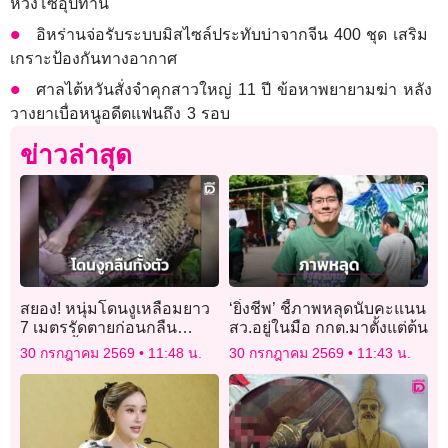
ห่วงโซ่อุปทาน
อิหร่านจ่อรับระบบมิสไซล์ประทับบ่าจากจีน 400 ชุด เสริม
เกราะป้องกันทางอากาศ
ศาลไต้หวันสั่งจำคุกสาวใหญ่ 11 ปี ข้อหาพยายามฆ่า หลัง
วางยาเบื่อหนูอดีตแฟนถึง 3 รอบ
ข่าวล่าสุด
สยอง! หนุ่มโดนงูเหลือมยาว
‘ยิ่งชีพ’ ชี้ภาพหลุดนับคะแนน
7 เมตรรัดตายก่อนกลืน
สว.อยู่ในมือ กกต.มาตั้งแต่ต้น
ลงท้องทั้งตัว
30 กรกฎาคม 2569
11:48 น.
30 กรกฎาคม 2569
11:43 น.