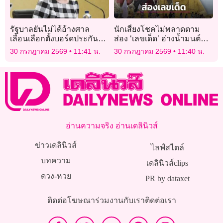
รัฐบาลยันไม่ได้อ้างศาล
นักเสี่ยงโชคไม่พลาดตาม
เลื่อนเลือกตั้งบอร์ดประกัน
ส่อง ‘เลขเด็ด’ อ่างน้ำมนต์
สังคม
ฤาษีเณร พระนครศรีอยุธยา
30 กรกฎาคม 2569
11:41 น.
30 กรกฎาคม 2569
11:40 น.
อ่านความจริง อ่านเดลินิวส์
ข่าวเดลินิวส์
ไลฟ์สไตล์
บทความ
เดลินิวส์clips
ดวง-หวย
PR by dataxet
ติดต่อโฆษณา
ร่วมงานกับเรา
ติดต่อเรา