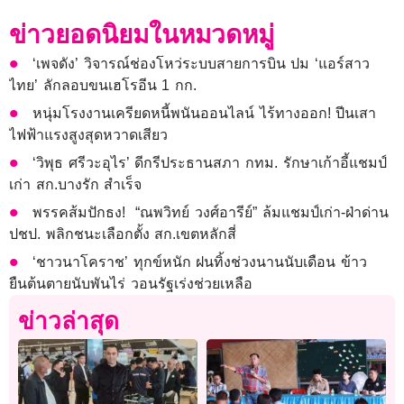
ข่าวยอดนิยมในหมวดหมู่
‘เพจดัง’ วิจารณ์ช่องโหว่ระบบสายการบิน ปม ‘แอร์สาว
ไทย’ ลักลอบขนเฮโรอีน 1 กก.
หนุ่มโรงงานเครียดหนี้พนันออนไลน์ ไร้ทางออก! ปีนเสา
ไฟฟ้าแรงสูงสุดหวาดเสียว
‘วิพุธ ศรีวะอุไร’ ดีกรีประธานสภา กทม. รักษาเก้าอี้แชมป์
เก่า สก.บางรัก สำเร็จ
พรรคส้มปักธง! “ณพวิทย์ วงศ์อารีย์” ล้มแชมป์เก่า-ฝ่าด่าน
ปชป. พลิกชนะเลือกตั้ง สก.เขตหลักสี่
‘ชาวนาโคราช’ ทุกข์หนัก ฝนทิ้งช่วงนานนับเดือน ข้าว
ยืนต้นตายนับพันไร่ วอนรัฐเร่งช่วยเหลือ
ข่าวล่าสุด