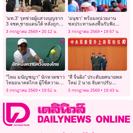
‘มท.3’ รุดช่วยผู้แสวงบุญจาก
‘อนุชา’ พร้อมหน่วยงาน
3 จชต.ชายแดนใต้ หลังถูก
ชลประทานลงพื้นรับฟัง
หลอกซื้อแพ็กเกจ ‘อุมเราะห์’
ปัญหาเกษตรกรหลังเผชิญ
3 กรกฎาคม 2569
20:12 น.
3 กรกฎาคม 2569
19:57 น.
ปัญหาขาดแคลนน้ำทำนา
“ไหม มนัญชญา” นักหวดชาว
“สี จิ้นผิง” ประดับยศนายพล
ไทยอนาคตไกล ผู้ใช้ความ
ใหม่ 2 นาย จับตาปรับ
มอดทนเอาชนะตัวเองและคู่
โครงสร้างผู้นำกองทัพจีน
3 กรกฎาคม 2569
19:51 น.
3 กรกฎาคม 2569
19:43 น.
แข่ง