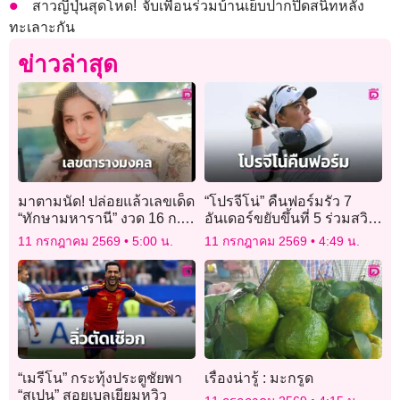
สาวญี่ปุ่นสุดโหด! จับเพื่อนร่วมบ้านเย็บปากปิดสนิทหลัง
ทะเลาะกัน
ข่าวล่าสุด
มาตามนัด! ปล่อยแล้วเลขเด็ด
“โปรจีโน่” คืนฟอร์มรัว 7
“ทักษามหารานี” งวด 16 ก.ค.
อันเดอร์ขยับขึ้นที่ 5 ร่วมสวิง
2569 คอหวยแห่ส่องตาราง
เอวิยอง
11 กรกฎาคม 2569
5:00 น.
11 กรกฎาคม 2569
4:49 น.
มงคล
“เมรีโน” กระทุ้งประตูชัยพา
เรื่องน่ารู้ : มะกรูด
“สเปน” สอยเบลเยียมหวิว