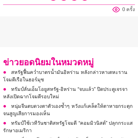
0 ครั้ง
ข่าวยอดนิยมในหมวดหมู่
สหรัฐฟื้นคว่ำบาตรน้ำมันอิหร่าน หลังกล่าวหาเตหะราน
โจมตีเรือในฮอร์มุซ
ทรัมป์ลั่นเอ็มโอยูสหรัฐ-อิหร่าน “จบแล้ว” ปิดประตูเจรจา
หลังเปิดฉากโจมตีรอบใหม่
หนุ่มจีนตบดวงตาตัวเองซ้ำๆ หวังแก้เคล็ดให้ตาหายกระตุก
จนสูญเสียการมองเห็น
ทรัมป์ใช้เวทีวันชาติสหรัฐโจมตี “คอมมิวนิสต์” ปลุกกระแส
รักษาอเมริกา