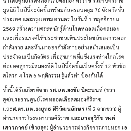
นำโดยศูนย์โรคหลอดเลือดสมอง ศิริราช ร่วมกับศิริราช
มูลนิธิ ในปีนี้จะจัดขึ้นพร้อมกันครอบคลุม 76 จังหวัดทั่ว
ประเทศ และกรุงเทพมหานคร ในวันที่ 1 พฤศจิกายน 
2569 สร้างความตระหนักรู้ด้านโรคหลอดเลือดสมอง 
และเพื่อรณรงค์ให้ประชาชนเห็นประโยชน์ของการออก
กำลังกาย และหันมาออกกำลังกายอย่างสม่ำเสมอเป็น
ประจำจนเป็นกิจวัตร เพื่อสุขภาพที่แข็งแรงห่างไกลโรค 
ต่อยอดสู่การมีสมองที่ดี ในปีนี้จัดขึ้นเป็นครั้งที่ 12 หัวข้อ 
สโตรก 4 โรค 6 พฤติกรรม รู้แล้วทำ ป้องกันได้
ทั้งนี้ได้รับเกียรติจาก 
รศ
.
นพ
.
ยงชัย นิละนนท์ 
(ขวา
สุด)ประธานศูนย์โรคหลอดเลือดสมองศิริราช 
และ
ศ
.
ดร
.
นพ
.
ยงยุทธ ศิริวัฒนอักษร
 (ที่ 2 จากขวา) ผู้
อำนวยการโรงพยาบาลศิริราช และ
นาย
สุวิรัช พงศ์
เสาวภาคย์
 (ซ้ายสุด) ผู้อำนวยการฝ่ายกิจการภายนอก เอ