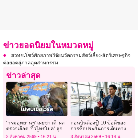
ข่าวยอดนิยมในหมวดหมู่
สวทช.โชว์ศักยภาพวิจัยนวัตกรรมสัตว์เลี้ยง-สัตว์เศรษฐกิจ
ต่อยอดสู่ภาคอุตสาหกรรม
ข่าวล่าสุด
‘กรมอุทยานฯ’ เผยข่าวดี! ผล
ก่อนบินต้องรู้! 10 ข้อดีของ
ตรวจเลือด ‘จิ๋วไทรโยค’ ลูก
การซื้อประกันการเดินทาง
ช้างป่า ไม่พบเชื้อ ‘ไวรัสเฮอร์
ต่างประเทศออนไลน์ สะดวก
3 สิงหาคม 2569
16:21 น.
3 สิงหาคม 2569
16:14 น.