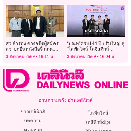
ปีส์’
คุ้มค่า ทำได้ทุกที่
สว.สำรอง ควงอดีตผู้สมัคร
“ปณท”ครบ144 ปี ปรับใหญ่ สู่
สว. บุกยื่นหนังสือจี้ กกต.
“ไลฟ์สไตล์ โลจิสติกส์
เร่งรัดสำนวนสอบสวนชุด
แบรนด์” ยกระดับบริการ
3 สิงหาคม 2569
16:11 น.
3 สิงหาคม 2569
16:04 น.
ที่ 26 ส่งศาลฎีกาฯภายใน
ดิจิทัลเต็มรูปแบบ
เดือนนี้ ขู่หากล้มคดีเตรียม
ฟ้องกลับทันที
อ่านความจริง อ่านเดลินิวส์
ข่าวเดลินิวส์
ไลฟ์สไตล์
บทความ
เดลินิวส์clips
ดวง-หวย