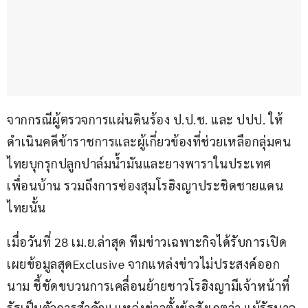
จากกรณีผู้ตรวจการแผ่นดินร้อง ป.ป.ช. และ ปปป. ให้
ดำเนินคดีข้าราชการและผู้เกี่ยวข้องที่ช่วยเหลือกลุ่มคน
ไทยบุกรุกปลูกปาล์มน้ำมันและยางพาราในประเทศ
เพื่อนบ้าน รวมถึงการซ่องสุมโรฮิงญาประชิดชายแดน
ไทยนั้น
เมื่อวันที่ 28 เม.ย.ล่าสุด ทีมข่าวเฉพาะกิจได้รับการเปิด
เผยข้อมูลสุดExclusive จากแหล่งข่าวไม่ประสงค์ออก
นาม ชี้ชัดขบวนการเคลื่อนย้ายชาวโรฮิงญามีเจ้าหน้าที่
รัฐเป็นตัวการสำคัญ! แหล่งข่าวตั้งข้อสังเกตว่า แม้รัฐบาล