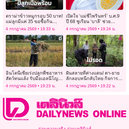
ดราม่าข้าวหมูกรอบ 50 บาท!
เปิดใจ ‘แม่ชีไพรินทร์’ บ.ศ.9
แม่ลูกมีแค่ 35 ขอซื้อกิน
ปี 68 ชูเรียน ‘บาลี’ ช่วย
พ่อค้าลั่น ‘ลดไม่ได้’ สวนเจ็บ
พัฒนาการทางความคิด เลิก
4 กรกฎาคม 2569
19:33 น.
4 กรกฎาคม 2569
19:24 น.
ไม่พร้อมมีลูกทำไม?
มองชีวิตแง่ลบ
อินโดนีเซียเร่งปลูกพืชอาหาร
ฝันสลายที่ต่างแดน! ตา-ยาย
สัตว์ทนแล้ง รับมือเอลนีโญ
ลักลอบหนีกลับไทย กิจการ
กระทบปศุสัตว์
เจ๊งเซ่นพิษล้างแก๊งคอลฯใน
4 กรกฎาคม 2569
19:23 น.
4 กรกฎาคม 2569
19:22 น.
เขมร ไม่รอดถูกจับ
อ่านความจริง อ่านเดลินิวส์