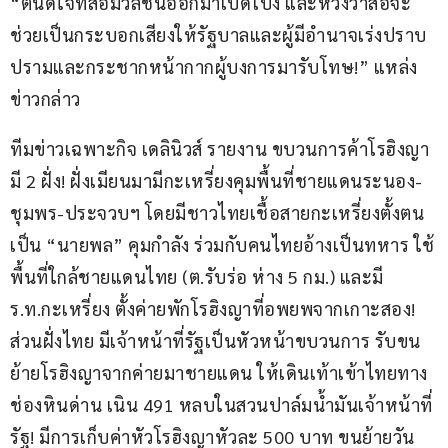
“ตนดีใจที่สื่อมวลชนออกมาเปิดโปง และหวังว่าสื่อจะ
ช่วยเป็นกระบอกเสียงให้รัฐบาลและผู้มีอำนาจเร่งปราบ
ปรามและกระชากหน้ากากผู้บงการมารับโทษ!” แหล่ง
ข่าวกล่าว
ทีมข่าวเฉพาะกิจ เดลินิวส์ รายงาน ขบวนการค้าโรฮิงญา
มี 2 ฝั่ง! ฝั่งเมียนมามีกะเหรี่ยงคุมพื้นที่ชายแดนระนอง-
ชุมพร-ประจวบฯ โดยมีชาวไทยเชื้อสายกะเหรี่ยงตั้งตน
เป็น “นายพล” คุมกำลัง ร่วมกับคนไทยอ้างเป็นทหาร ใช้
พื้นที่ใกล้ชายแดนไทย (ต.รับร่อ ห่าง 5 กม.) และมี 
ร.ท.กะเหรี่ยง ตั้งค่ายพักโรฮิงญาที่อพยพจากเกาะสอง! 
ส่วนฝั่งไทย มีเจ้าหน้าที่รัฐเป็นหัวหน้าขบวนการ รับขน
ย้ายโรฮิงญาจากค่ายมาชายแดน ให้เดินเท้าเข้าไทยทาง
ช่องหินด่าน เนิน 491 หลบในสวนปาล์มน้ำมันเจ้าหน้าที่
รัฐ! มีการเก็บค่าหัวโรฮิงญาหัวละ 500 บาท ขนย้ายวัน