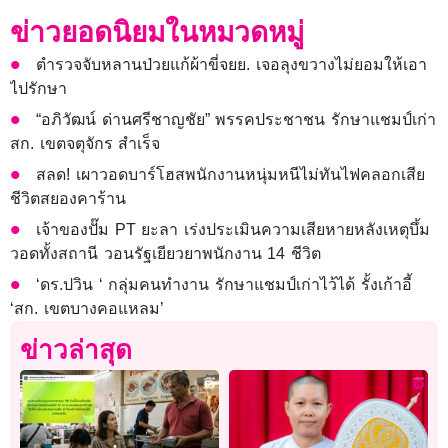
ข่าวยอดนิยมในหมวดหมู่
ตำรวจจับหลานป่วยแก้ผ้าขี่จยย. เจอลุงขวางไม่ยอมให้เอา
ไปรักษา
“อภิวัฒน์ ด่านศรีชาญชัย” พรรคประชาชน รักษาแชมป์เก่า
สก. เขตจตุจักร สำเร็จ
สลด! เผาวอดบาร์โฮสพนักงานหนุ่มหนีไม่ทันไฟคลอกเสีย
ชีวิตสยองคาร้าน
เจ้าของปั๊ม PT ยะลา เร่งประเมินความเสียหายหลังเหตุบึ้ม
วอดทั้งสถานี วอนรัฐเยียวยาพนักงาน 14 ชีวิต
‘ดร.ปวิน ‘ กลุ่มคนทำงาน รักษาแชมป์เก่าไว้ได้ รั้งเก้าอี้
‘สก. เขตบางคอแหลม’
ข่าวล่าสุด