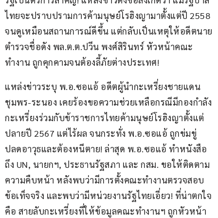
ไทยจะปราบปรามการค้ามนุษย์โรฮิงญามาตั้งแต่ปี 2558 
จนดูเหมือนสถานการณ์ดีขึ้น แต่กลับเป็นเหตุให้อดีตนาย
ตำรวจชื่อดัง พล.ต.ต.ปวีน พงศ์สิรินทร์ หัวหน้าคณะ
ทำงาน ถูกคุกคามจนต้องลี้ภัยต่างประเทศ!
แหล่งข่าวระบุ พ.อ.ซอแอ้ อดีตผู้นำกะเหรี่ยงชายแดน
ชุมพร-ระนอง เคยร้องขอความช่วยเหลือกรณีมีกองกำลัง
กะเหรี่ยงร่วมกับข้าราชการไทยค้ามนุษย์โรฮิงญาตั้งแต่
ปลายปี 2567 แต่ไร้ผล จนกระทั่ง พ.อ.ซอแอ้ ถูกข่มขู่
ปลดอาวุธและต้องหนีตาย! ล่าสุด พ.อ.ซอแอ้ ทำหนังสือ
ถึง UN, นายกฯ, ประธานรัฐสภา และ กสม. ขอให้ติดตาม
ความคืบหน้า หลังพบว่ามีการตั้งคณะทำงานตรวจสอบ
ข้อเท็จจริง และพบว่ามีหน่วยงานรัฐไทยเอี่ยว! ที่น่าตกใจ
คือ สายลับกะเหรี่ยงที่ให้ข้อมูลคณะทำงานฯ ถูกหัวหน้า