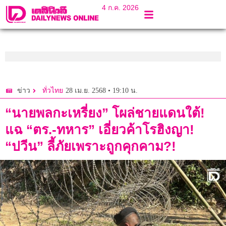
4 ก.ค. 2026
28 เม.ย. 2568 • 19:10 น.
ข่าว
ทั่วไทย
“นายพลกะเหรี่ยง” โผล่ชายแดนใต้!
แฉ “ตร.-ทหาร” เอี่ยวค้าโรฮิงญา!
“ปวีน” ลี้ภัยเพราะถูกคุกคาม?!