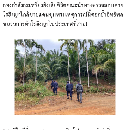
กองกำลังกะเหรี่ยงยิงเสียชีวิตขณะนำทางตรวจสอบค่าย
โรฮิงญาใกล้ชายแดนชุมพร! เหตุการณ์นี้ตอกย้ำอิทธิพล
ขบวนการค้าโรฮิงญาไปประเทศที่สาม!