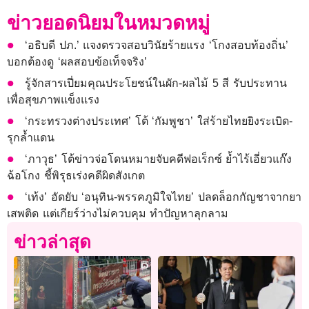
ข่าวยอดนิยมในหมวดหมู่
‘อธิบดี ปภ.’ แจงตรวจสอบวินัยร้ายแรง ‘โกงสอบท้องถิ่น’
บอกต้องดู ‘ผลสอบข้อเท็จจริง’
รู้จักสารเปี่ยมคุณประโยชน์ในผัก-ผลไม้ 5 สี รับประทาน
เพื่อสุขภาพแข็งแรง
‘กระทรวงต่างประเทศ’ โต้ ‘กัมพูชา’ ใส่ร้ายไทยยิงระเบิด-
รุกล้ำแดน
‘ภาวุธ’ โต้ข่าวจ่อโดนหมายจับคดีฟอเร็กซ์ ย้ำไร้เอี่ยวแก๊ง
ฉ้อโกง ชี้พิรุธเร่งคดีผิดสังเกต
‘เท้ง’ อัดยับ ‘อนุทิน-พรรคภูมิใจไทย’ ปลดล็อกกัญชาจากยา
เสพติด แต่เกียร์ว่างไม่ควบคุม ทำปัญหาลุกลาม
ข่าวล่าสุด