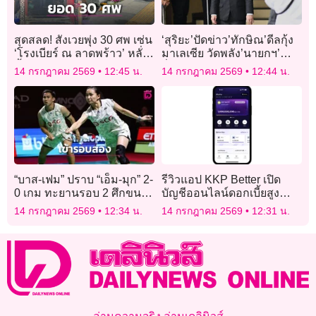
สุดสลด! สังเวยพุ่ง 30 ศพ เซ่น
‘สุริยะ’ปัดข่าว’ทักษิณ’ดีลกุ้ง
‘โรงเบียร์ ณ ลาดพร้าว’ หลั่ง
มาเลเซีย วัดพลัง’นายกฯ’ย้ำ
น้ำตาวางดอกไม้อาลัย
สื่อตีความกันเอง นัดหมาย
14 กรกฎาคม 2569
12:45 น.
14 กรกฎาคม 2569
12:44 น.
รมว.เกษตรมาเลเซีย ไว้ก่อน
แล้ว
“บาส-เฟม” ปราบ “เอ็ม-มุก” 2-
รีวิวแอป KKP Better เปิด
0 เกม ทะยานรอบ 2 ศึกขนไก่
บัญชีออนไลน์ดอกเบี้ยสูง
“เจแปน โอเพ่น 2026”
ฟีเจอร์มากมาย
14 กรกฎาคม 2569
12:34 น.
14 กรกฎาคม 2569
12:31 น.