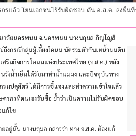
แล้ว โยนเอกชนไร้รับผิดชอบ ดัน อ.ส.ค. ลงพื้นที่รั
มหาวิทยาลัยนครพนม จ.นครพนม นางนฤมล ภิญโญสิ
ึงกรณีกลุ่มผู้เลี้ยงโคนม นัดรวมตัวกันเทน้ำนมดิบ
งเสริมกิจการโคนมแห่งประเทศไทย (อ.ส.ค.) หลัง
้านวังน้ำเย็นได้รับมาทำน้ำนมผง และปัจจุบันทาง
กรมปศุสัตว์ ได้มีการชี้แจงและทำความเข้าใจแล้ว 
ตรกรที่ตนเองรับซื้อ ย้ำว่าเป็นความไม่รับผิดชอบ
อแก้ไข 
จ่ายอยู่นั้น นางนฤมล กล่าวว่า ทาง อ.ส.ค. ต้องแก้