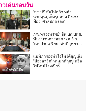
่าวเด่นรอบวัน
‘สุชาติ’ ลั่นไม่กลัว หลัง
นายทุนภูเก็ตรุกหาด ดึงเชง
ฟ้อง ‘ศาลปกครอง’
กระทรวงทรัพย์ฯยื่น บก.ปทส.
ฟันขบวนการออก น.ส.3 ก.
‘เขาปากเตรียม’ ทับที่อุทยานฯ
แหลมสน 643 ไร่
แม่พิการยังทำใจไม่ได้สูญเสีย
“น้องอาร์ต” หนุ่มกตัญญูเหยื่อ
ไฟไหม้โรงเบียร์