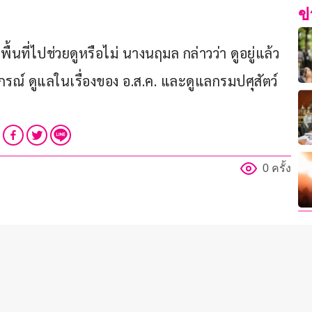
ข
นที่ไปช่วยดูหรือไม่ นางนฤมล กล่าวว่า ดูอยู่แล้ว 
ณ์ ดูแลในเรื่องของ อ.ส.ค. และดูแลกรมปศุสัตว์
0 ครั้ง