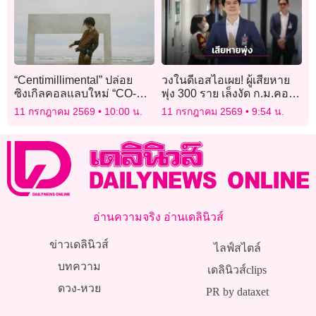
“Centimillimental” ปล่อย
วงในดีเอสไอเผย! ผู้เสียหาย
ซิงเกิลคอลแลบใหม่ “CO-
พุ่ง 300 ราย เล็งงัด ก.ม.คอม
WRITE” ร่วมกับ “EL
พ์-แชร์ลูกโซ่ ฟันขบวนกา
11 กรกฎาคม 2569
10:00 น.
11 กรกฎาคม 2569
9:54 น.
CAPITXN”
รบิ๊กเทคโนโลยี
อ่านความจริง อ่านเดลินิวส์
ข่าวเดลินิวส์
ไลฟ์สไตล์
บทความ
เดลินิวส์clips
ดวง-หวย
PR by dataxet