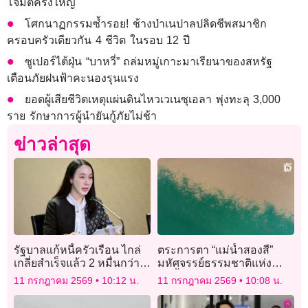
โจมตีครั้งใหญ่
โศกนาฏกรรมซ้ำรอย! ช้างป่าเนปาลปลิดชีพสมาชิก
ครอบครัวเดียวกัน 4 ชีวิต ในรอบ 12 ปี
ซูเปอร์ไต้ฝุ่น “บาหวี่” ถล่มหมู่เกาะมาเรียนาของสหรัฐ
เตือนภัยฝนฟ้าคะนองรุนแรง
ยอดผู้เสียชีวิตเหตุแผ่นดินไหวเวเนซุเอลา พุ่งทะลุ 3,000
ราย รักษาการผู้นำยันกู้ภัยไม่ช้า
ข่าวล่าสุด
รัฐบาลแก้หนี้ครัวเรือน ไกล่
ตระการตา “แม่น้ำสองสี”
เกลี่ยสำเร็จแล้ว 2 หมื่นกว่า
มหัศจรรย์ธรรมชาติแห่ง
ราย
แม่น้ำเหลืองในจีน
11 กรกฎาคม 2569
10:12 น.
11 กรกฎาคม 2569
10:08 น.