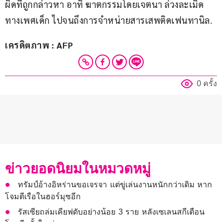
ผิดที่ถูกกล่าวหา อาทิ ฆาตกรรมโดยเจตนา ล่วงละเมิด
ทางเพศเด็ก ไปจนถึงการจำหน่ายสารเสพติดเฟนทานิล.
เครดิตภาพ : AFP
0 ครั้ง
ข่าวยอดนิยมในหมวดหมู่
ทรัมป์อ้างอิหร่านขอเจรจา แต่ขู่เล่นงานหนักกว่าเดิม หาก
โจมตีเรือในฮอร์มุซอีก
รัสเซียถล่มเคียฟดับอย่างน้อย 3 ราย หลังเซเลนสกีเตือน