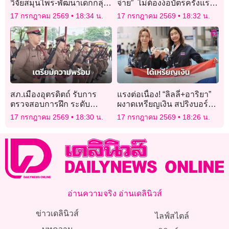
วิจัยสมุนไพร-พัฒนาเด็กกลุ่ม
จ่าย” ไม่ต้องง้อบัตรครั้งแรก
เปราะบาง
ของโลก
17 กรกฎาคม 2569
18:34 น.
17 กรกฎาคม 2569
18:32 น.
สภ.เมืองอุตรดิตถ์ รับการ
แรงต่อเนื่อง! “ลิลลี่+อาริยา”
ตรวจสอบการฝึก ระดับ
ผงาดเหรียญเงิน สปริงบอร์ด
ตำรวจภูธรภาค 6 ประจำปี
หญิงคู่ 3 เมตร ศึกเอเชียนเอ
17 กรกฎาคม 2569
18:30 น.
17 กรกฎาคม 2569
18:26 น.
2569
จกรุ๊ป 2026
อ่านความจริง อ่านเดลินิวส์
ข่าวเดลินิวส์
ไลฟ์สไตล์