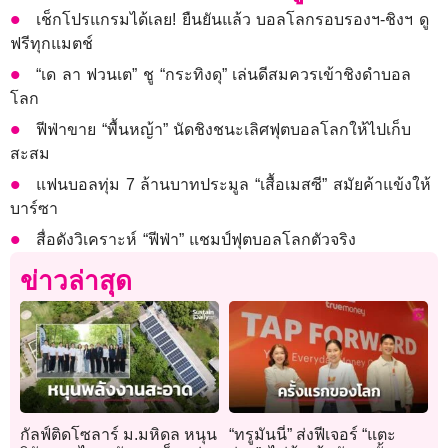
เช็กโปรแกรมได้เลย! ยืนยันแล้ว บอลโลกรอบรองฯ-ชิงฯ ดู
ฟรีทุกแมตช์
“เด ลา ฟวนเต” ชู “กระทิงดุ” เล่นดีสมควรเข้าชิงดำบอล
โลก
ฟีฟ่าขาย “พื้นหญ้า” นัดชิงชนะเลิศฟุตบอลโลกให้ไปเก็บ
สะสม
แฟนบอลทุ่ม 7 ล้านบาทประมูล “เสื้อเมสซี” สมัยค้าแข้งให้
บาร์ซา
สื่อดังวิเคราะห์ “ฟีฟ่า” แชมป์ฟุตบอลโลกตัวจริง
ข่าวล่าสุด
กัลฟ์ติดโซลาร์ ม.มหิดล หนุน
“ทรูมันนี่” ส่งฟีเจอร์ “แตะ