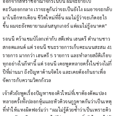
ออกจากสหราชอาณาจักรในปีนี้ ผมจะย้ายไป
ตะวันออกกลาง เราจะดูกันว่าจะเป็นยังไง ผมอาจจะกลับ
มาในอีกหกเดือน ชีวิตใหม่ที่อื่น ผมไม่รู้ว่าจะเกิดอะไร
ขึ้น ผมจะยังพยายามเล่นสนุกเกอร์ แต่ผมไม่รู้อนาคต”
รอนนี คว้าแชมป์โลกเท่ากับ สตีเฟน เฮนดรี ตำนานชาว
สกอตแลนด์ แต่ รอนนี ชนะรายการเก็บคะแนนสะสม 41 
รายการ มากกว่า เฮนดรี 5 รายการ และทำลายสถิติเกือบ
ทุกอย่างในกีฬานี้ แต่ รอนนี เคยพูดหลายครั้งในช่วงไม่กี่
ปีที่ผ่านมา ถึงปัญหาด้านจิตใจ และเคยต้องกินยาเพื่อ
จัดการกับความวิตกกังวล
เจ้าตัวยังพูดเรื่องปัญหาของคิวใหม่ที่เขาต้องดัดแปลง
หลายครั้งทั้งปลอกหุ้มและหัวคิวจนกูรูคาดกันว่าเป็นเหตุ
ที่ทำให้แทงผิดฟอร์มว่า “ผมไม่รู้ด้วยซ้ำว่าเป็นเพราะคิว 