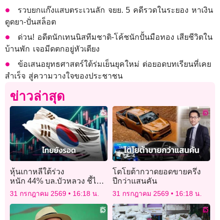
รวบยกแก๊งแสบตระเวนลัก จยย. 5 คดีรวดในระยอง หาเงิน
ดูดยา-ปั่นสล็อต
ด่วน! อดีตนักเทนนิสทีมชาติ-โค้ชนักปั้นมือทอง เสียชีวิตใน
บ้านพัก เจอมีดตกอยู่หัวเตียง
ข้อเสนอยุทธศาสตร์ใต้ร่มเย็นยุคใหม่ ต่อยอดบทเรียนที่เคย
สำเร็จ สู่ความวางใจของประชาชน
ข่าวล่าสุด
หุ้นเกาหลีใต้ร่วง
โตโยต้ากวาดยอดขายครึ่ง
หนัก 44% บล.บัวหลวง ชี้ไทย
ปีกว่าแสนคัน
รอด! ยังไม่ตามรอย
31 กรกฎาคม 2569
16:18 น.
31 กรกฎาคม 2569
16:18 น.