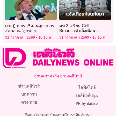
ศาลฎีกาบราซิลอนุญาตการ
มท.3 เตรียม Cell
สอบสวน “ลูกชาย
Broadcast แจ้งเตือน
ประธานาธิบดี” ฐานต้อง
ประชาชนก่อนภัยมาถึง ยก
31 กรกฎาคม 2569
16:16 น.
31 กรกฎาคม 2569
16:15 น.
สงสัยทุจริต
ระดับการเตรียมตัวเชิงรุก
อ่านความจริง อ่านเดลินิวส์
ข่าวเดลินิวส์
ไลฟ์สไตล์
บทความ
เดลินิวส์clips
ดวง-หวย
PR by dataxet
ติดต่อโฆษณา
ร่วมงานกับเรา
ติดต่อเรา