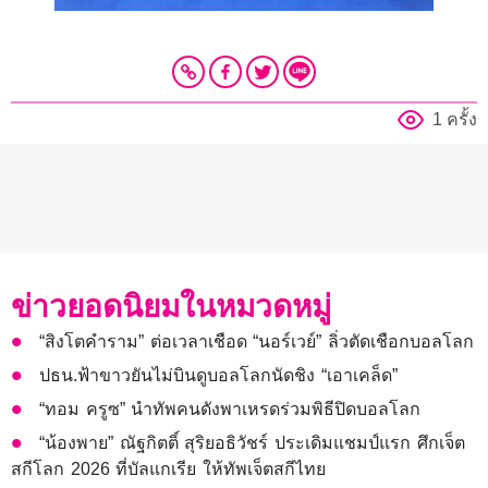
1 ครั้ง
ข่าวยอดนิยมในหมวดหมู่
“สิงโตคำราม” ต่อเวลาเชือด “นอร์เวย์” ลิ่วตัดเชือกบอลโลก
ปธน.ฟ้าขาวยันไม่บินดูบอลโลกนัดชิง “เอาเคล็ด”
“ทอม ครูซ” นำทัพคนดังพาเหรดร่วมพิธีปิดบอลโลก
“น้องพาย” ณัฐกิตติ์ สุริยอธิวัชร์ ประเดิมแชมป์แรก ศึกเจ็ต
สกีโลก 2026 ที่บัลแกเรีย ให้ทัพเจ็ตสกีไทย