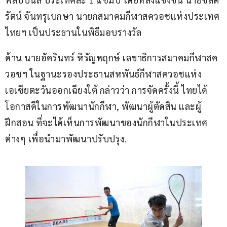
รัตน์ จันทรุเบกษา นายกสมาคมกีฬาสควอชแห่งประเทศ
ไทยฯ เป็นประธานในพิธีมอบรางวัล
ด้าน นายอัครินทร์ หิรัญพฤกษ์ เลขาธิการสมาคมกีฬาสค
วอชฯ ในฐานะรองประธานสหพันธ์กีฬาสควอชแห่ง
เอเซียตะวันออกเฉียงใต้ กล่าวว่า การจัดครั้งนี้ ไทยได้
โอกาสดีในการพัฒนานักกีฬา, พัฒนาผู้ตัดสิน และผู้
ฝึกสอน ที่จะได้เห็นการพัฒนาของนักกีฬาในประเทศ
ต่างๆ เพื่อนำมาพัฒนาปรับปรุง.