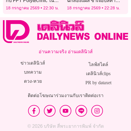
กับ FPT Polytechnic ใน
ฉกสองแผล ซ้ำเจอบิลค่า
APL 2026!
รักษาอ่วม 1.3 ล้านดอลลาร์
18 กรกฎาคม 2569
22:30 น.
18 กรกฎาคม 2569
22:28 น.
อ่านความจริง อ่านเดลินิวส์
ข่าวเดลินิวส์
ไลฟ์สไตล์
บทความ
เดลินิวส์clips
ดวง-หวย
PR by dataxet
ติดต่อโฆษณา
ร่วมงานกับเรา
ติดต่อเรา
© 2026 บริษัท สี่พระยาการพิมพ์ จำกัด