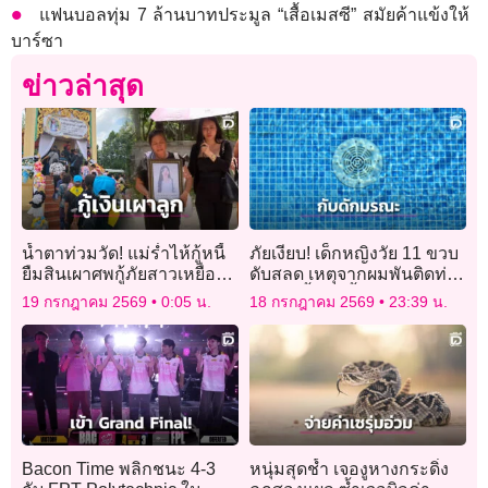
แฟนบอลทุ่ม 7 ล้านบาทประมูล “เสื้อเมสซี” สมัยค้าแข้งให้
บาร์ซา
ข่าวล่าสุด
น้ำตาท่วมวัด! แม่ร่ำไห้กู้หนี้
ภัยเงียบ! เด็กหญิงวัย 11 ขวบ
ยืมสินเผาศพกู้ภัยสาวเหยื่อ
ดับสลด เหตุจากผมพันติดท่อ
‘โรงเบียร์ ณ ลาดพร้าว’
ระบายน้ำจนขึ้นจากก้นสระ
19 กรกฎาคม 2569
0:05 น.
18 กรกฎาคม 2569
23:39 น.
ไม่ได้
Bacon Time พลิกชนะ 4-3
หนุ่มสุดช้ำ เจองูหางกระดิ่ง