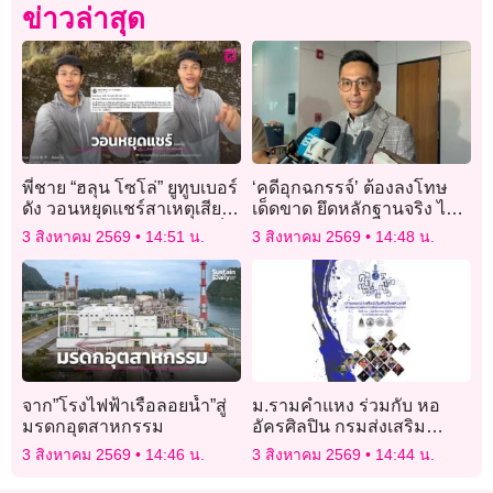
ข่าวล่าสุด
พี่ชาย “ฮลุน โซโล่” ยูทูบเบอร์
‘คดีอุกฉกรรจ์’ ต้องลงโทษ
ดัง วอนหยุดแชร์สาเหตุเสีย
เด็ดขาด ยึดหลักฐานจริง ไม่
ชีวิต! แจงยังรอผลชันสูตรเป็น
ทำตาม ‘ความสะใจสังคม’
3 สิงหาคม 2569
14:51 น.
3 สิงหาคม 2569
14:48 น.
ทางการ
จาก”โรงไฟฟ้าเรือลอยน้ำ”สู่
ม.รามคำแหง ร่วมกับ หอ
มรดกอุตสาหกรรม
อัครศิลปิน กรมส่งเสริม
วัฒนธรรม สืบสานงานศิลป์
3 สิงหาคม 2569
14:46 น.
3 สิงหาคม 2569
14:44 น.
ระดับชาติสู่ศิลปินรุ่นใหม่ 18
– 19 ส.ค.นี้