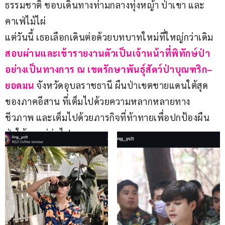
ธรรมชาติ ชอบเดินทางท่ามกลางทุ่งหญ้า ป่าเขา และ
คาเฟ่ไม้ไผ่
แต่วันนี้ เธอเลือกเดินต่อด้วยบทบาทใหม่ที่ใหญ่กว่าเดิม 
สอบผ่านและเข้ารายงานตัวเป็นเจ้าหน้าที่พิทักษ์ป่า
อย่างเป็นทางการ
ณ
เขตรักษาพันธุ์สัตว์ป่าบุณฑริก–
ยอดมน
 จังหวัดอุบลราชธานี ผืนป่าเขตชายแดนใต้สุด
ของภาคอีสาน ที่เต็มไปด้วยความหลากหลายทาง
ชีวภาพ และเต็มไปด้วยภารกิจที่ท้าทายเพื่อปกป้องผืน
ป่าให้คงอยู่ต่อไป