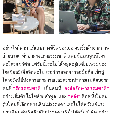
อย่างไรก็ตาม แม้เส้นทางชีวิตของเธอ จะเริ่มต้นจากภาพ
ถ่ายสวยๆ ท่ามกลางแสงธรรมชาติ แคปชั่นอบอุ่นที่ใคร
ต่อใครแชร์ต่อ แต่วันนี้เธอไม่ได้หยุดอยู่แค่ในเฟรมของ
โซเชียลมีเดียอีกต่อไป เธอก้าวออกจากจอมือถือ เข้าสู่
โลกจริงที่มีทั้งความสวยงามและความท้าทาย เปลี่ยนจาก
คนที่ 
“รักธรรมชาติ” 
เป็นคนที่ 
“ลงมือรักษาธรรมชาติ”
อย่างเต็มตัว ไม่ใช่ด้วยคำพูด  และ 
“หลิง”
 คือหนึ่งในคน
รุ่นใหม่ที่เลือกทางเดินไม่ธรรมดา เธอไม่ได้หวังแค่แรง
ปรบมือ แต่หวังเห็นผืนป่ารอด หวังให้สัตว์ป่าได้อยู่อย่าง