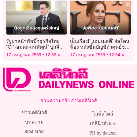
รัฐบาลนำทัพบิ๊กธุรกิจไทย
เป็นเรื่อง! ‘แอมเนสตี้’ จ่อโดน
“CP-อมตะ-สหพัฒน์” บุกจีน
ฟ้อง หลังขึ้นบัญชีดำศูนย์ช่วย
ดึงดูดเงินลงทุนครั้งใหญ่เข้า
เหลือสตรีของ ‘เจ.เค. โรว์ลิง’
17 กรกฎาคม 2569
12:56 น.
17 กรกฎาคม 2569
12:54 น.
ไทย
เป็น ‘กลุ่มต่อต้านสิทธิมนุษย
ชน’
อ่านความจริง อ่านเดลินิวส์
ข่าวเดลินิวส์
ไลฟ์สไตล์
บทความ
เดลินิวส์clips
ดวง-หวย
PR by dataxet