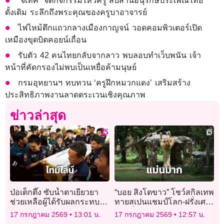
“จีเทค” จัดกิจกรรมไหว้ครู สืบสานอนุรักษ์ประเพณีไทย
ดั้งเดิม ระลึกถึงพระคุณของครูบาอาจารย์
ไฟไหม้ตึกแถวกลางเมืองกาญจน์ วอดคอมพิวเตอร์เปิด
เหมืองขุดบิตคอยน์เถื่อน
รับตัว 42 คนไทยกลับจากลาว พบลอบทำเว็บพนัน เจ้า
หน้าที่คัดกรองไม่พบเป็นเหยื่อค้ามนุษย์
กรมอุทยานฯ ทบทวน ‘ครูฝึกหมวกแดง’ เสริมสร้าง
ประสิทธิภาพงานลาดตระเวนเชิงคุณภาพ
ข่าวล่าสุด
ป่อเต็กตึ๊ง ซับน้ำตาเยียวยา
“บอย สิงโตขาว” โชว์สกิลเทพ
ช่วยเหลือผู้ได้รับผลกระทบ
ทายสเปนแชมป์โลก-ฝรั่งเศส
จากโศกนาฏกรรมไฟไหม้
คว้าที่ 3
17 กรกฎาคม 2569
13:01 น.
17 กรกฎาคม 2569
12:57 น.
โรงเบียร์