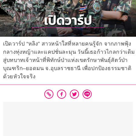
เปิดวาร์ป “หลิง” สาวหน้าใสที่หลายคนรู้จัก จากภาพฟุ้ง
กลางทุ่งหญ้าและแคปชั่นละมุน วันนี้เธอก้าวไกลกว่าเดิม
สู่บทบาทเจ้าหน้าที่พิทักษ์ป่าแห่งเขตรักษาพันธุ์สัตว์ป่า
บุณฑริก–ยอดมน จ.อุบลราชธานี เพื่อปกป้องธรรมชาติ
ด้วยหัวใจจริง