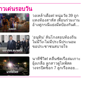
่าวเด่นรอบวัน
วงเหล้าเดือด! หนุ่มวัย 39 ถูก
แทงท้องสาหัส เพื่อนร่วมงาน
อ้างคู่กรณีแย่งมีดป้องกันตัว
หลังทะเลาะกันมานาน
‘อนุทิน’ ลั่นโกงสอบท้องถิ่น
ไม่มีวิ่ง-ไม่มีประนีประนอม
ขอประชาชนสบายใจ
นาทีชีวิต! คลื่นซัดเรือล่มเกาะ
ยุ้งเกลือ ลูกสาวดูไลฟ์สด
วงจรปิดช็อก 7 ลูกเรือลอยคอ
กลางทะเล