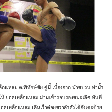
กแหลม ต.พิทักษ์ชัย คู่นี้ เนื่องจาก นำขบวน ทำน้ำ
ทำให้ ยอดเหล็กแหลม ผ่านเข้ารอบรองชนะเลิศ ทันที 
อดเหล็กแหลม เดินเร็วต่อยขวาลำตัวได้จังเตะซ้าย