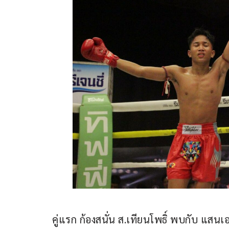
คู่แรก ก้องสนั่น ส.เทียนโพธิ์ พบกับ แสนเอ