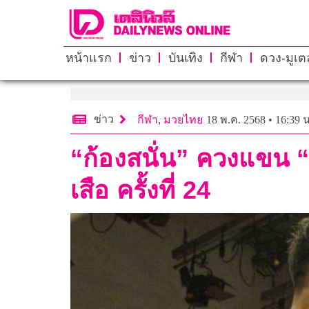
หน้าแรก
ข่าว
บันเทิง
กีฬา
ดวง-มูเตล
ข่าว
กีฬา
,
มวยไทย
18 พ.ค. 2568 • 16:39 น
“ก้องสนั่น” ควงแขน 
เสือ ครั้งที่ 24