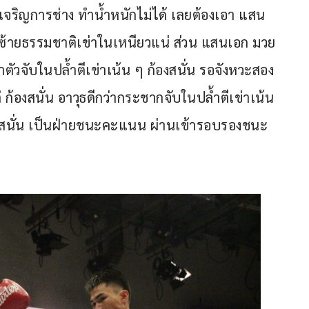
่งเจริญการช่าง ทำน้ำหนักไม่ได้ เลยต้องเอา แสน
ซ้ายธรรมชาติเข่าในเหนียวแน่ ส่วน แสนเอก มวย
ัวจับในปล้ำตีเข่าเน้น ๆ ก้องสนั่น รอจังหวะสอง
 ก้องสนั่น อาวุธดีกว่ากระชากจับในปล้ำตีเข่าเน้น 
สนั่น เป็นฝ่ายชนะคะแนน ผ่านเข้ารอบรองชนะ