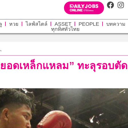
ู
หวย
ไลฟ์สไตล์
ASSET
PEOPLE
บทความ
ทุกทิศทั่วไทย
.
“ยอดเหล็กแหลม” ทะลุรอบตัด