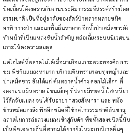
บิดเบี้ยวโค้งงอราวกับงานประติมากรรมที่สรรค์สร้างโดย
ธรรมชาติ เป็นที่อยู่อาศัยของสัตว์ป่าหลากหลายชนิด 
อาทิ กวางป่า และนกพื้นถิ่นหายาก อีกทั้งป่าเสม็ดขาวยัง
ทำหน้าที่เป็นแหล่งซับน้ำสำคัญ หล่อเลี้ยงระบบนิเวศบน
เกาะให้คงความสมดุล
แต่ไฮไลต์ที่พลาดไม่ได้เมื่อมาเยือนเกาะพระทองคือ การ
ชม พืชกินแมลงหายาก บริเวณดินทรายรอบทุ่งหญ้าและ
ป่าเสม็ดขาว อันได้แก่ ต้นหยาดน้ำค้าง ดอกไม้เล็กๆ ที่
งดงามบนผืนทราย มีขนเล็กๆ ที่ปลายมีหยดน้ำใสเหนียว
ไว้ดักจับแมลง จนได้รับฉายา “สวยสังหาร” และ หม้อ
ข้าวหม้อแกงลิง พืชอีกชนิดที่ใช้กลไกธรรมชาติอันชาญ
ฉลาดในการล่อลวงแมลงเข้าสู่กับดัก พืชทั้งสองชนิดนี้นับ
เป็นพืชเฉพาะถิ่นที่หาชมได้ยากยิ่งในระบบนิเวศอื่นๆ 