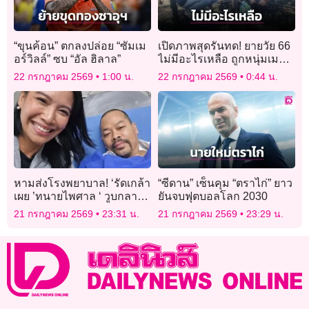
“ขุนค้อน” ตกลงปล่อย “ซัมเม
เปิดภาพสุดรันทด! ยายวัย 66
อร์วิลล์” ซบ “อัล ฮิลาล”
ไม่มีอะไรเหลือ ถูกหนุ่มเมา
ยาจุดเผาไฟบ้านลามวอด 7
22 กรกฎาคม 2569
1:00 น.
22 กรกฎาคม 2569
0:44 น.
หลัง
หามส่งโรงพยาบาล! ‘รัดเกล้า
“ซีดาน” เซ็นคุม “ตราไก่” ยาว
เผย ’ทนายไพศาล ‘ วูบกลาง
ยันจบฟุตบอลโลก 2030
วงประชุม กมธ.พบ หัวใจเต้น
21 กรกฎาคม 2569
23:31 น.
21 กรกฎาคม 2569
23:29 น.
ผิดจังหวะ ตอนนี้ปลอดภัย
แล้ว