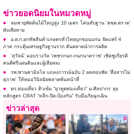
ข่าวยอดนิยมในหมวดหมู่
ลมพายุพัดต้นไม้ใหญ่สูง 10 เมตร โค่นทับฐาน ‘ตชด.ตราด’
พังเสียหาย
อ.ต.ก.ยกทัพสินค้าเกษตรทั่วไทยบุกขอนแก่น จัดแฟร์ 4
ภาค กระตุ้นเศรษฐกิจฐานราก ดันตลาดนำการผลิต
‘สุวัจน์’ มอบรางวัล ‘เพชรกนก-กนกนาคราช’ เชิดชูเกียรติ
คนดีศรีแผ่นดินและผู้เสียสละ
รพ.ซานคามิลโล แถลงการณ์ฉบับ 2 ผลสอบชัด ‘สื่อสารไม่
สุภาพ’ ให้หมอวินิจฉัยพลาดพ้นหน้าที่
ตร.ท่องเที่ยว ติวเข้ม “ยุวทูตท่องเที่ยว” ม.ศิลปากร ลุย
หลักสูตร CRAT “หลีก-ปิด-ป้องกัน” รับมือภัยฉุกเฉิน
ข่าวล่าสุด