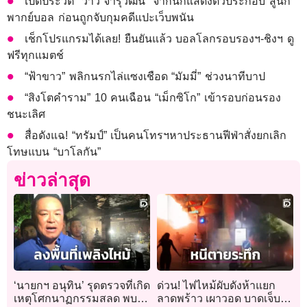
เปิดประวัติ “วาว จารุวัฒน์” จากนักแสดงตัวประกอบ สู่นัก
พากย์บอล ก่อนถูกจับกุมคดีแปะเว็บพนัน
เช็กโปรแกรมได้เลย! ยืนยันแล้ว บอลโลกรอบรองฯ-ชิงฯ ดู
ฟรีทุกแมตช์
“ฟ้าขาว” พลิกนรกไล่แซงเชือด “มัมมี่” ช่วงนาทีบาป
“สิงโตคำราม” 10 คนเฉือน “เม็กซิโก” เข้ารอบก่อนรอง
ชนะเลิศ
สื่อดังแฉ! “ทรัมป์” เป็นคนโทรฯหาประธานฟีฟ่าสั่งยกเลิก
โทษแบน “บาโลกัน”
ข่าวล่าสุด
‘นายกฯ อนุทิน’ รุดตรวจที่เกิด
ด่วน! ไฟไหม้ผับดังห้าแยก
เหตุโศกนาฏกรรมสลด พบ
ลาดพร้าว เผาวอด บาดเจ็บ-