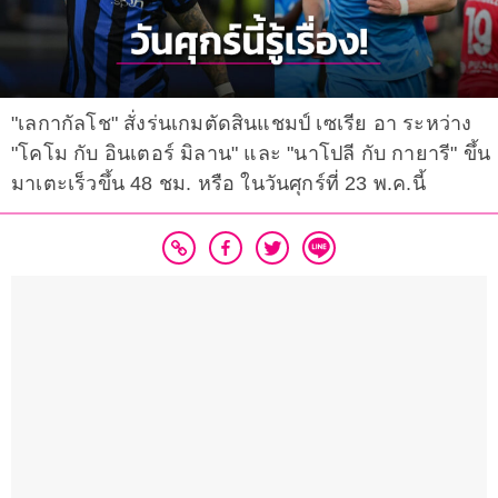
"เลกากัลโช" สั่งร่นเกมตัดสินแชมป์ เซเรีย อา ระหว่าง
"โคโม กับ อินเตอร์ มิลาน" และ "นาโปลี กับ กายารี" ขึ้น
มาเตะเร็วขึ้น 48 ชม. หรือ ในวันศุกร์ที่ 23 พ.ค.นี้