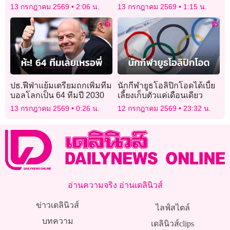
เคสดำสังเวยไฟไหม้ทะลุ 27
เสียชีวิตหลายราย
13 กรกฎาคม 2569
2:06 น.
13 กรกฎาคม 2569
1:15 น.
ศพ
ปธ.ฟีฟ่าแย้มเตรียมถกเพิ่มทีม
นักกีฬายูธโอลิปิกโอดได้เบี้ย
บอลโลกเป็น 64 ทีมปี 2030
เลี้ยงเก็บตัวแค่เดือนเดียว
13 กรกฎาคม 2569
0:26 น.
12 กรกฎาคม 2569
23:32 น.
อ่านความจริง อ่านเดลินิวส์
ข่าวเดลินิวส์
ไลฟ์สไตล์
บทความ
เดลินิวส์clips