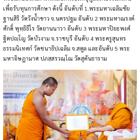
เพื่อรับทุนการศึกษา ดังนี้ อันดับที่ 1.พระมหาเฉลิมชัย 
ฐานสิริ วัดวังน้ำขาว จ.นครปฐม อันดับ 2 พระมหาณรงค์
ศักดิ์ พุทฺธิธีโร วัดยานนาวา อันดับ 3 พระมหาปิยะพงศ์ 
ฐิตปญฺโญ วัดบัวงาม จ.ราชบุรี อันดับ 4 พระครูสุนทร
ธรรมนิเทศก์ วัดชนาธิปเฉลิม จ.สตูล และอันดับ 5 พระ
มหาอิษฎามาศ ปภสฺสรวณฺโณ วัดสุคันธาราม