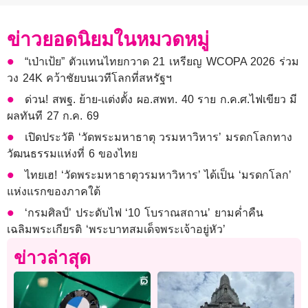
ข่าวยอดนิยมในหมวดหมู่
“เป่าเป้ย” ตัวแทนไทยกวาด 21 เหรียญ WCOPA 2026 ร่วม
วง 24K คว้าชัยบนเวทีโลกที่สหรัฐฯ
ด่วน! สพฐ. ย้าย-แต่งตั้ง ผอ.สพท. 40 ราย ก.ค.ศ.ไฟเขียว มี
ผลทันที 27 ก.ค. 69
เปิดประวัติ ‘วัดพระมหาธาตุ วรมหาวิหาร’ มรดกโลกทาง
วัฒนธรรมแห่งที่ 6 ของไทย
ไทยเฮ! ‘วัดพระมหาธาตุวรมหาวิหาร’ ได้เป็น ‘มรดกโลก’
แห่งแรกของภาคใต้
‘กรมศิลป์’ ประดับไฟ ‘10 โบราณสถาน’ ยามค่ำคืน
เฉลิมพระเกียรติ ‘พระบาทสมเด็จพระเจ้าอยู่หัว’
ข่าวล่าสุด