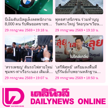
บีเอ็มดับเบิลยูเล็งลดพนักงาน
พุทธศาสนิกชน ร่วมทำบุญ
8,000 คน รับพิษยอดขายซบ-
วันพระใหญ่ วัดอรุณฯเวียน
ตลาดรถยนต์โลกชะลอตัว
เทียนด้วยต้นไม้ ลด PM2.5
29 กรกฎาคม 2569
19:18 น.
29 กรกฎาคม 2569
19:10 น.
‘สรรเพชญ‘ ดันรถไฟสายใหม่
‘เสรีพิศุทธ์’ เตรียมลงพื้นที่
ชุมพร-ท่าเรือระนอง เติมเต็ม
บุรีรัมย์เก็บพยานหลักฐาน
Missing Link
เพื่อให้ทนายเข้าใจข้อเท็จจริง
29 กรกฎาคม 2569
19:07 น.
29 กรกฎาคม 2569
18:50 น.
ก่อนไต่สวนคดี