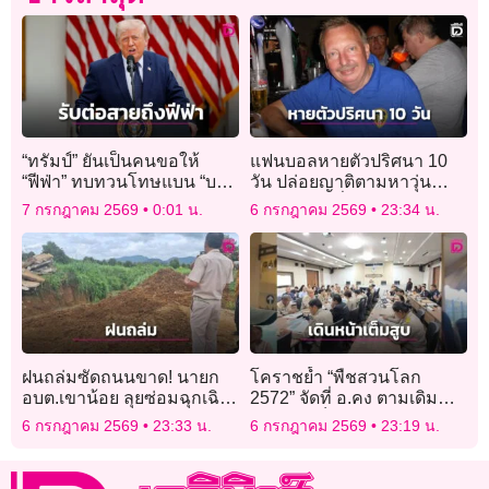
“ทรัมป์” ยันเป็นคนขอให้
แฟนบอลหายตัวปริศนา 10
“ฟีฟ่า” ทบทวนโทษแบน “บา
วัน ปล่อยญาติตามหาวุ่น
โลกุน”
ขณะเจ้าตัวนั่งเชียร์บอลโลก
7 กรกฎาคม 2569
0:01 น.
6 กรกฎาคม 2569
23:34 น.
สบายใจเฉิบ
ฝนถล่มซัดถนนขาด! นายก
โคราชย้ำ “พืชสวนโลก
อบต.เขาน้อย ลุยซ่อมฉุกเฉิน
2572” จัดที่ อ.คง ตามเดิม
ชาวบ้านคาใจถนนส่อไม่ได้
เดินหน้าเต็มสูบ รออนุมัติงบ
6 กรกฎาคม 2569
23:33 น.
6 กรกฎาคม 2569
23:19 น.
มาตรฐาน
83 ล้านทำ Master Plan