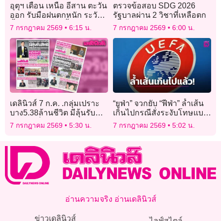
อุตุฯ เตือน เหนือ อีสาน ตะวัน
ตรวจข้อสอบ SDG 2026
ออก รับมือฝนตกหนัก ระวัง
รัฐบาลผ่าน 2 วิชาที่เหลือตก
น้ำท่วมฉับพลัน-น้ำป่าหลาก!
7 กรกฎาคม 2569
6:15 น.
7 กรกฎาคม 2569
6:00 น.
เดลินิวส์ 7 ก.ค. .กลุ่มเปราะ
“ยูฟ่า” จวกยับ “ฟีฟ่า” ล้ำเส้น
บาง5.38ล้านชีวิต มีลุ้นรับ
เกินไปกรณีสั่งระงับโทษแบน
สิทธิ ใส่ชื่อรอพิจารณาบัตร
“บาโลกุน”
7 กรกฎาคม 2569
5:30 น.
7 กรกฎาคม 2569
5:02 น.
คนจน
อ่านความจริง อ่านเดลินิวส์
ข่าวเดลินิวส์
ไลฟ์สไตล์