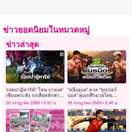
ข่าวยอดนิยมในหมวดหมู่
ข่าวล่าสุด
รอดปาฎิหาริย์! ‘โทน บางแค’
“หนึ่งอุบล” ดวล “ซุปเปอร์
เซียนพระดัง รถเสียหลักฟาด
บอล” คู่เอกศึกมวยไทย
ต้นไม้พลิกคว่ำพังยับ
พันธมิตร ทรูวิชั่นส์ ยิงสด ค่ำ
20 กรกฎาคม 2569
5:51 น.
20 กรกฎาคม 2569
5:40 น.
วันจันทร์นี้!