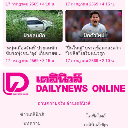
ทำครั้งแรก แต่ในมือถือรูป
17 กรกฎาคม 2569
4:18 น.
17 กรกฎาคม 2569
4:15 น.
เหยื่อเพียบ
‘หนุ่มเมืองจันท์’ ป่วยลมชัก
“ปืนใหญ่” บรรลุข้อตกลงคว้า
ขับรถพุ่งชน ‘ลุง’ เก็บขายของ
“โซลิส” เสริมแนวรุก
เก่าดับสลด ก่อนพุ่งลงข้าง
17 กรกฎาคม 2569
3:15 น.
17 กรกฎาคม 2569
2:10 น.
ทาง
อ่านความจริง อ่านเดลินิวส์
ข่าวเดลินิวส์
ไลฟ์สไตล์
บทความ
เดลินิวส์clips