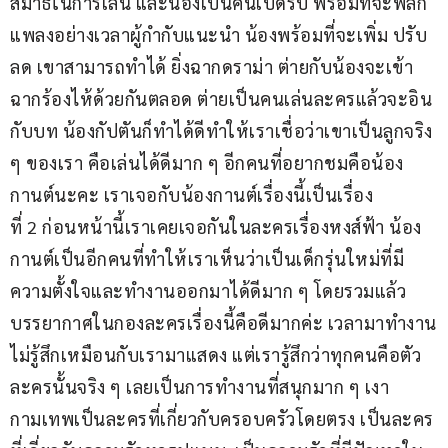
สมาธิในการเล่น และน้องเป็นคนเปิดรับ พร้อมที่จะพลิก
แพลงอย่างเวลาผู้กำกับแนะนำ น้องพร้อมที่จะเพิ่ม ปรับ 
ลด เขาสามารถทำได้ ยิ่งฉากดราม่า ต่ายกับน้องจะเข้า
ฉากร้องไห้ด้วยกันตลอด ต่ายเป็นคนเล่นละครแล้วจะอิน
กับบท น้องกัปตันก็ทำได้ดีทำให้เราเชื่อว่าเขาเป็นลูกจริง 
ๆ ของเรา คือเล่นได้ดีมาก ๆ อีกคนที่อยากชมคือน้อง
กานต์นะคะ เราเจอกับน้องกานต์เรื่องนี้เป็นเรื่อง
ที่ 2 ก่อนหน้านี้เราเคยเจอกันในละครเรื่องหงส์ฟ้า น้อง
กานต์เป็นอีกคนที่ทำให้เราเห็นว่าเป็นเด็กรุ่นใหม่ที่มี
ความตั้งใจและทำงานออกมาได้ดีมาก ๆ โดยรวมแล้ว
บรรยากาศในกองละครเรื่องนี้คือดีมากค่ะ เวลามาทำงาน
ไม่รู้สึกเหมือนกับเรามาแสดง แต่เรารู้สึกว่าทุกคนคือตัว
ละครนั้นจริง ๆ เลยเป็นการทำงานที่สนุกมาก ๆ เงา
กามเทพเป็นละครที่เกี่ยวกับครอบครัวโดยตรง เป็นละคร