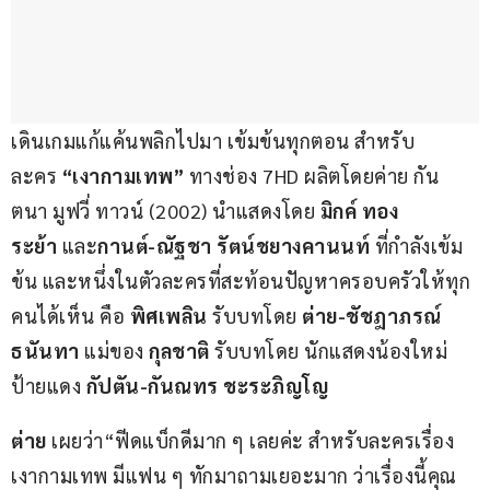
เดินเกมแก้แค้นพลิกไปมา เข้มข้นทุกตอน สำหรับ
ละคร
 “เงากามเทพ” 
ทางช่อง 7HD ผลิตโดยค่าย กัน
ตนา มูฟวี่ ทาวน์ (2002) นำแสดงโดย 
มิกค์ ทอง
ระย้า
 และ
กานต์-ณัฐชา รัตน์ชยางคานนท์
 ที่กำลังเข้ม
ข้น และหนึ่งในตัวละครที่สะท้อนปัญหาครอบครัวให้ทุก
คนได้เห็น คือ 
พิศเพลิน
 รับบทโดย 
ต่าย-ชัชฎาภรณ์ 
ธนันทา
 แม่ของ 
กุลชาติ
 รับบทโดย นักแสดงน้องใหม่
ป้ายแดง 
กัปตัน-กันณทร ชะระภิญโญ
ต่าย 
เผยว่า“ฟีดแบ็กดีมาก ๆ เลยค่ะ สำหรับละครเรื่อง
เงากามเทพ มีแฟน ๆ ทักมาถามเยอะมาก ว่าเรื่องนี้คุณ