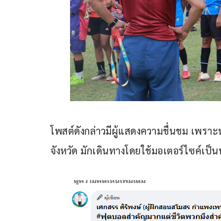
โพสต์ดังกล่าวมีผู้แสดงความชื่นชม เพรา
จังหวัด มักเดินทางโดยใช้มอเตอร์ไซค์เป็นหลั