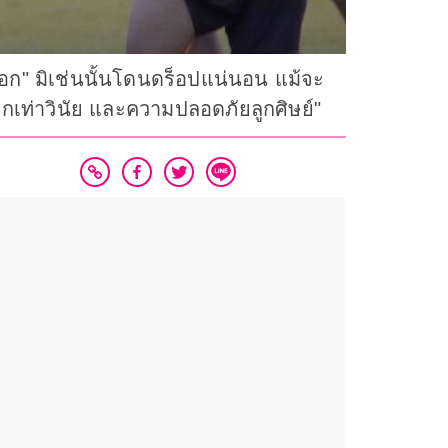
อก" มิเช่นนั้นโดนดร็อปแน่นอน แม้จะ
่มากเท่าวินัย และความปลอดภัยลูกศิษย์"