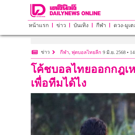
หน้าแรก
ข่าว
บันเทิง
กีฬา
ดวง-มูเตล
ข่าว
กีฬา
,
ฟุตบอลไทยลีก
9 มิ.ย. 2568 • 1
โค้ชบอลไทยออกกฎเหล็ก
เพื่อทีมได้ไง