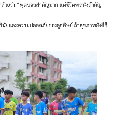
กด้วยว่า “ฟุตบอลสำคัญมาก แต่ชีวิตพวก-ึงสำคัญ
าวินัยและความปลอดภัยของลูกศิษย์ ถ้าสุขภาพยังดีก็