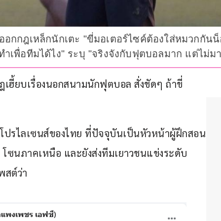
อกกฎเหล็กนักเตะ "ขี่มอเตอร์ไซค์ต้องใส่หมวกกันน็
จะทำเพื่อทีมได้ไง" ระบุ "จริงจังกับฟุตบอลมาก แต่ไม
ี้ยบเรื่องนอกสนามนักฟุตบอล สั่งชัดๆ ถ้าขี่
บโปรไลเซนส์ของไทย ที่ปัจจุบันเป็นหัวหน้าผู้ฝึกสอน
 โซนภาคเหนือ และยังส่งทีมเยาวชนแข่งระดับ
พสต์ว่า