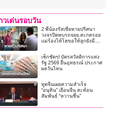
่าวเด่นรอบวัน
2 พี่น้องรัสเซียหายปริศนา
วงจรปิดพบรถจยย.สะกดรอย
แม่ร้องไห้โฮขอให้ลูกยังมี
ชีวิต!
เช็กชัดๆ! บัตรสวัสดิการแห่ง
รัฐ 2569 ยื่นอุทธรณ์ ประกาศ
ผลวันไหน
ทูตจีนเผยความสำเร็จ
“อนุทิน” เยือนจีน สะท้อน
สัมพันธ์ “หวานชื่น”