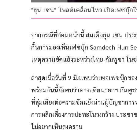
“ฮุน เซน” โพสต์เคลื่อนไหว เปิดเฟซบุ๊กให
จากกรณีที่ก่อนหน้านี้ สมเด็จฮุน เซน ปร
กั้นการมองเห็นเฟซบุ๊ก Samdech Hun 
เหตุความขัดแย้งระหว่างไทย-กัมพูชา ในช่ว
ล่าสุดเมื่อวันที่ 9 มิ.ย.พบว่าเพจเฟซบุ๊ก
พร้อมกันนี้ยังพบว่าทางอดีตนายกฯ กัมพูชา
ที่สุ่มเสี่ยงต่อความขัดแย้งผ่านผู้บัญชา
การหลีกเลี่ยงการปะทะในวงกว้าง ประชาชน
ไม่อยากเห็นสงคราม