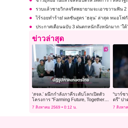
ชาวอุทัยธานีแห่ใช้สิทธิบัตรสวัสดิการฯ หลังรัฐเติ
รวบแล้วชายวิกลจริตพยายามจะเอาขวานฟัน 2 ห
ไร้รอยทำร้าย! ผลชันสูตร ‘ฮลุน’ ล่าสุด หมอโฟก
ประกาศเตือนฉบับ 3 ฝนตกหนักถึงหนักมาก ‘ใต้’ 
ข่าวล่าสุด
‘สจล.’ ผนึกกำลังภาคีระดับโลกเปิดตัว
“บาร์ซา
โครงการ “Farming Future, Together”
ดรี” ป
ปฏิรูปภาคเกษตรไทย
7 สิงหาคม 2569
0:12 น.
7 สิงหา