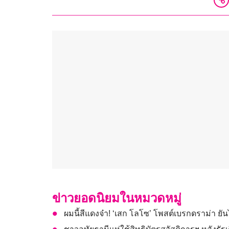
ข่าวยอดนิยมในหมวดหมู่
ผมนี้สีแดงจ๋า! ‘เสก โลโซ’ โพสต์เบรกดราม่า ย