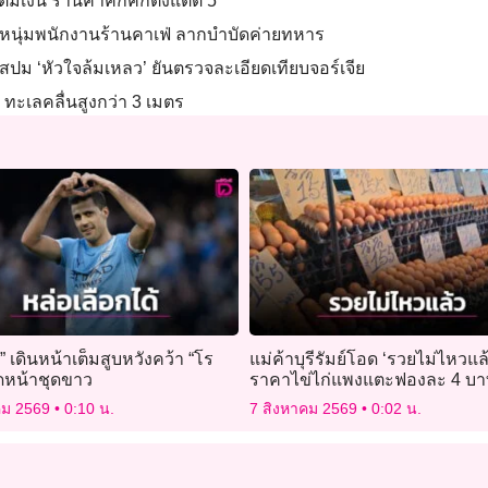
มเงิน ร้านค้าคึกคักตั้งแต่ตี 5
นุ่มพนักงานร้านคาเฟ่ ลากบำบัดค่ายทหาร
ัสปม ‘หัวใจล้มเหลว’ ยันตรวจละเอียดเทียบจอร์เจีย
ทะเลคลื่นสูงกว่า 3 เมตร
” เดินหน้าเต็มสูบหวังคว้า “โร
แม่ค้าบุรีรัมย์โอด ‘รวยไม่ไหวแล
าดหน้าชุดขาว
ราคาไข่ไก่แพงแตะฟองละ 4 บ
คม 2569
0:10 น.
7 สิงหาคม 2569
0:02 น.