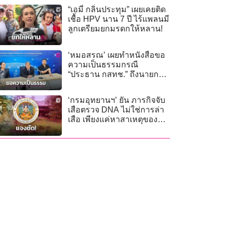
“เอมี่ กลิ่นประทุม” เผยเคยติด
เชื้อ HPV นาน 7 ปี ไร้แพลนมี
ลูกเตรียมยกมรดกให้หลาน!
‘หมอสรณ’ เผยทำหนังสือขอ
ความเป็นธรรมกรณี
“ประธาน กสทช.” ถึงนายก
รัฐมนตรีแล้ว
‘กรมอุทยานฯ’ ยัน ภารกิจจับ
เสือตรวจ DNA ไม่ใช่การล่า
เสือ เพียงแค่หาสาเหตุของ
พฤติกรรมทำร้ายคน