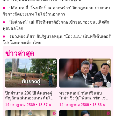
ปลัด มท.ชี้ ‘โรงเบียร์ ณ ลาดพร้าว’ ผิดกฎหมาย ประกอบ
กิจการผิดประเภท ไม่ใช่ร้านอาหาร
‘ยิ่งลักษณ์’ เฮ! ดีใจทีมชาติอังกฤษเข้ารอบรองชนะเลิศศึก
ฟุตบอลโลก
รมว.ท่องเที่ยวฯยันรัฐบาลหนุน ‘น้องเนเน่’ เป็นพรีเซ็นเตอร์
โปรโมตท่องเที่ยวไทย
ข่าวล่าสุด
ปิดตำนาน 200 ปี! ต้นยางคู่
พรรคคอมมิวนิสต์จีนขับ
สัญลักษณ์หนองแหน ล้มโค่น
“หม่า ซิงรุ่ย” พ้นสมาชิก เซ่น
เซ่นพิษฝนถล่ม
ข้อหาคอร์รัปชันร้ายแรง
14 กรกฎาคม 2569
13:37 น.
14 กรกฎาคม 2569
13:36 น.