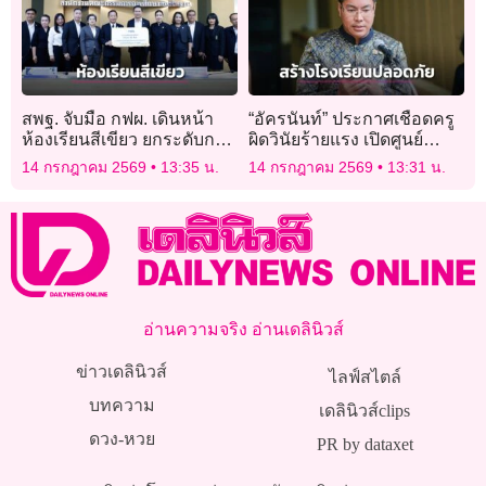
สพฐ. จับมือ กฟผ. เดินหน้า
“อัครนันท์” ประกาศเชือดครู
ห้องเรียนสีเขียว ยกระดับการ
ผิดวินัยร้ายแรง เปิดศูนย์
เรียนรู้ด้านพลังงาน
พิทักษ์สิทธิฯ สร้างโรงเรียน
14 กรกฎาคม 2569
13:35 น.
14 กรกฎาคม 2569
13:31 น.
ปลอดภัย
อ่านความจริง อ่านเดลินิวส์
ข่าวเดลินิวส์
ไลฟ์สไตล์
บทความ
เดลินิวส์clips
ดวง-หวย
PR by dataxet