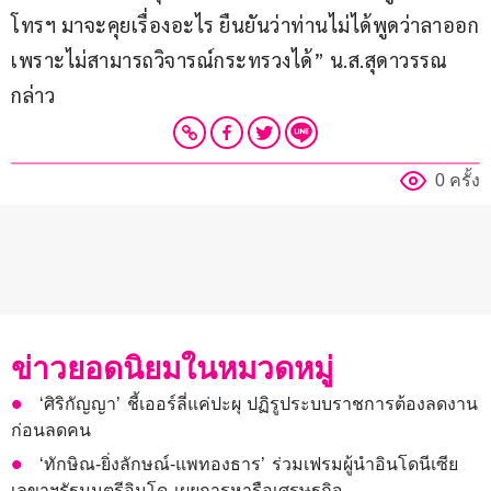
โทรฯ มาจะคุยเรื่องอะไร ยืนยันว่าท่านไม่ได้พูดว่าลาออก
เพราะไม่สามารถวิจารณ์กระทรวงได้” น.ส.สุดาวรรณ 
กล่าว
0 ครั้ง
ข่าวยอดนิยมในหมวดหมู่
‘ศิริกัญญา’ ชี้เออร์ลี่แค่ปะผุ ปฏิรูประบบราชการต้องลดงาน
ก่อนลดคน
‘ทักษิณ-ยิ่งลักษณ์-แพทองธาร’ ร่วมเฟรมผู้นำอินโดนีเซีย
เลขาฯรัฐมนตรีอินโด เผยการหารือเศรษฐกิจ