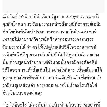
เมื่อวันที่ 10 มิ.ย. ที่ทำเนียบรัฐบาล น.ส.สุดาวรรณ หวัง
ศุภกิจโกศล รมว.วัฒนธรรม กล่าวถึงกรณีที่อาจารย์เฉลิม
ชัย โฆษิตพิพัฒน์ ประกาศลาออกจากศิลปินแห่งชาติ 
เพราะไม่สามารถวิจารณ์หรือด่ากระทรวงกระทรวง
วัฒนธรรมได้ ว่า ขอให้ไปดูในคลิปวิดีโอของอาจารย์
เฉลิมชัยให้ดีๆ อาจารย์เฉลิมชัยไม่ได้พูดประโยคอย่าง
นั้น ท่านพูดน่ารักมาก แต่จังหวะนั้นอาจมีการตัดคลิป
วีดีโอออกมาแล้วสั้นเกินไป อย่างไรก็ตาม เบื้องต้นตนได้
พูดคุยทางโทรศัพท์กับอาจารย์เฉลิมชัยแล้ว ซึ่งท่านแจ้ง
ว่ามีเหตุผลส่วนตัว อายุเยอะ อยากไปทำอะไรหรือใช้
ชีวิตในแนวของตัวเอง
“ไม่ได้มีอะไร ได้คุยกับท่านแล้ว ท่านก็บอกว่ารู้เลยว่าที่