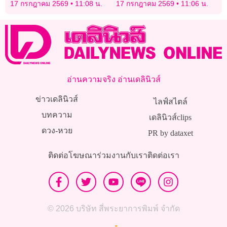
ละ 20,000 ล้านบาท – ซักปม
สุขภาพ” ประเทศแรกใน
17 กรกฎาคม 2569
11:08 น.
17 กรกฎาคม 2569
11:06 น.
สินทรัพย์ไม่ครบ–รายได้รั่ว
ยุโรป
ไหล
อ่านความจริง อ่านเดลินิวส์
ข่าวเดลินิวส์
ไลฟ์สไตล์
บทความ
เดลินิวส์clips
ดวง-หวย
PR by dataxet
ติดต่อโฆษณา
ร่วมงานกับเรา
ติดต่อเรา
© 2026 บริษัท สี่พระยาการพิมพ์ จำกัด