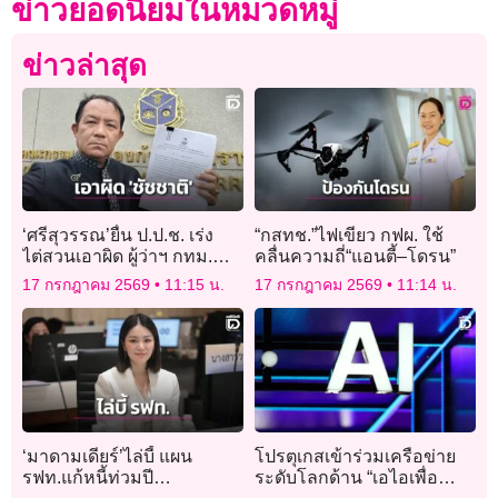
ข่าวยอดนิยมในหมวดหมู่
ข่าวล่าสุด
‘ศรีสุวรรณ’ยื่น ป.ป.ช. เร่ง
“กสทช.”ไฟเขียว กฟผ. ใช้
ไต่สวนเอาผิด ผู้ว่าฯ กทม.
คลื่นความถี่“แอนตี้–โดรน”
ละเลยความปลอดภัยสถาน
17 กรกฎาคม 2569
11:15 น.
17 กรกฎาคม 2569
11:14 น.
บันเทิงนอกโซนนิ่ง
‘มาดามเดียร์’ไล่บี้ แผน
โปรตุเกสเข้าร่วมเครือข่าย
รฟท.แก้หนี้ท่วมปี
ระดับโลกด้าน “เอไอเพื่อ