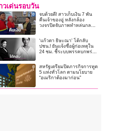
่าวเด่นรอบวัน
จบด้วยดี! สาวเก็บเงิน 7 พัน
คืนเจ้าของอู่ หลังกล้อง
วงจรปิดจับภาพทำหล่นกลาง
ตลาดคลองสาม
‘แก้วตา ธิษะณา’ โต้กลับ
ปชน.! ยันแจ้งชื่อผู้ก่อเหตุใน
24 ชม. ชี้ระบบพรรคบกพร่อง
ทำไม่กล้าเปิดหน้า
สหรัฐเตรียมปิดภารกิจการทูต
5 แห่งทั่วโลก ตามนโยบาย
“อเมริกาต้องมาก่อน”