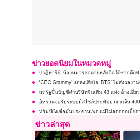
ข่าวยอดนิยมในหมวดหมู่
ปาฏิหาริย์! น้องหมารอดตายหลังติดใต้ซากตึกพ
‘CEO Grammy’ แถลงเสียใจ ‘BTS’ ไม่ส่งผลงานชิง
สหรัฐขึ้นบัญชีดำบริษัทจีนเพิ่ม 43 แห่ง อ้างเอี่
อิหร่านจ่อรับระบบมิสไซล์ประทับบ่าจากจีน 40
ทรัมป์ยังเชื่อมั่นประธานเฟด แม้ไม่ลดดอกเบี้ย
ข่าวล่าสุด