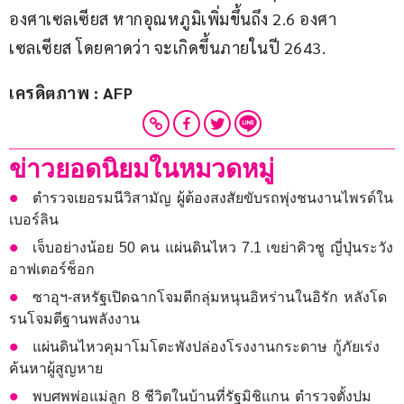
องศาเซลเซียส หากอุณหภูมิเพิ่มขึ้นถึง 2.6 องศา
เซลเซียส โดยคาดว่า จะเกิดขึ้นภายในปี 2643.
เครดิตภาพ : AFP
ข่าวยอดนิยมในหมวดหมู่
ตำรวจเยอรมนีวิสามัญ ผู้ต้องสงสัยขับรถพุ่งชนงานไพรด์ใน
เบอร์ลิน
เจ็บอย่างน้อย 50 คน แผ่นดินไหว 7.1 เขย่าคิวชู ญี่ปุ่นระวัง
อาฟเตอร์ช็อก
ซาอุฯ-สหรัฐเปิดฉากโจมตีกลุ่มหนุนอิหร่านในอิรัก หลังโด
รนโจมตีฐานพลังงาน
แผ่นดินไหวคุมาโมโตะพังปล่องโรงงานกระดาษ กู้ภัยเร่ง
ค้นหาผู้สูญหาย
พบศพพ่อแม่ลูก 8 ชีวิตในบ้านที่รัฐมิชิแกน ตำรวจตั้งปม