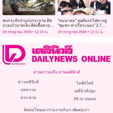
พบกระทิงป่าแก่งกระจาน ติด
“คมนาคม” ลุยดันรถไฟทางคู่
บ่วงแร้วบาดเจ็บ-ติดเชื้อตาย
“ชุมพร-ท่าเรือระนอง” 2.7
เจ้าหน้าที่ชงห้ามขายกับดัก
หมื่นล้าน รอไฟเขียว EIA
29 กรกฎาคม 2569
12:15 น.
29 กรกฎาคม 2569
12:11 น.
สปริงล่าสัตว์
พร้อมประมูลปี 70
อ่านความจริง อ่านเดลินิวส์
ข่าวเดลินิวส์
ไลฟ์สไตล์
บทความ
เดลินิวส์clips
ดวง-หวย
PR by dataxet
ติดต่อโฆษณา
ร่วมงานกับเรา
ติดต่อเรา