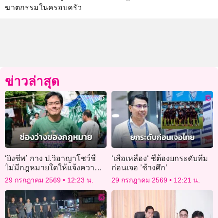
ฆาตกรรมในครอบครัว
ข่าวล่าสุด
‘ยิ่งชีพ’ กาง ป.วิอาญาโชว์ชี้
‘เสือเหลือง‘ ชี้ต้องยกระดับทีม
ไม่มีกฎหมายใดให้แจ้งความ
ก่อนเจอ ’ช้างศึก’
ตามภูมิลำเนา-ความสะดวกผู้
29 กรกฎาคม 2569
12:23 น.
29 กรกฎาคม 2569
12:21 น.
เสียหายได้