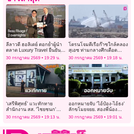
ลีลาวดี ฮอลิเดย์ ตอกย้ำผู้นำ
โดรนโจมตีเรือก๊าซใกล้คลอง
ตลาด Luxury Travel ยืนยัน
สุเอซ ท่ามกลางศึกเดือด
มาตรฐาน Super Luxury เต็ม
สหรัฐ-อิหร่าน
30 กรกฎาคม 2569
19:29 น.
30 กรกฎาคม 2569
19:18 น.
รูปแบบ
‘เสรีพิศุทธ์’ แวะทักทาย
ออกหมายจับ ‘ไอ้ป๋อง-ไอ้ธง’
สำนักงาน สส. ‘ไชยชนก’
ลักขโมยจยย. สองพี่น้อง
อยากถามมีเอกสารสิทธิถูก
รัสเซียหายปริศนา
30 กรกฎาคม 2569
19:13 น.
30 กรกฎาคม 2569
19:01 น.
ต้องหรือไม่