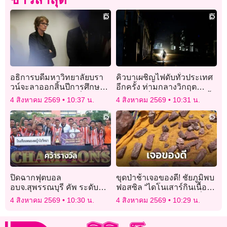
อธิการบดีมหาวิทยาลัยบรา
คิวบาเผชิญไฟดับทั่วประเทศ
วน์จะลาออกสิ้นปีการศึกษา
อีกครั้ง ท่ามกลางวิกฤต
หลังปะทะกับทรัมป์เรื่องเงิน
พลังงานที่ทวีความรุนแรงขึ้น
4 สิงหาคม 2569
10:37 น.
4 สิงหาคม 2569
10:31 น.
ทุน
ปิดฉากฟุตบอล
ขุดป่าช้าเจอของดี! ชัยภูมิพบ
อบจ.สุพรรณบุรี คัพ ระดับ
ฟอสซิล “ไดโนเสาร์กินเนื้อมี
มัธยมฯ รร.หนองผักนาก คว้า
แผงหลัง” 130 ล้านปี ตัวที่ 4
4 สิงหาคม 2569
10:30 น.
4 สิงหาคม 2569
10:29 น.
แชมป์
ของจังหวัด!