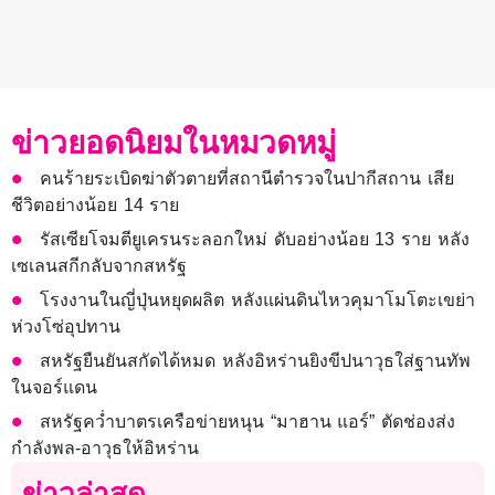
ข่าวยอดนิยมในหมวดหมู่
คนร้ายระเบิดฆ่าตัวตายที่สถานีตำรวจในปากีสถาน เสีย
ชีวิตอย่างน้อย 14 ราย
รัสเซียโจมตียูเครนระลอกใหม่ ดับอย่างน้อย 13 ราย หลัง
เซเลนสกีกลับจากสหรัฐ
โรงงานในญี่ปุ่นหยุดผลิต หลังแผ่นดินไหวคุมาโมโตะเขย่า
ห่วงโซ่อุปทาน
สหรัฐยืนยันสกัดได้หมด หลังอิหร่านยิงขีปนาวุธใส่ฐานทัพ
ในจอร์แดน
สหรัฐคว่ำบาตรเครือข่ายหนุน “มาฮาน แอร์” ตัดช่องส่ง
กำลังพล-อาวุธให้อิหร่าน
ข่าวล่าสุด