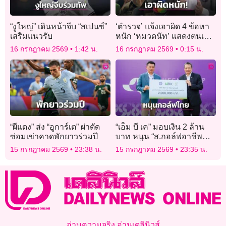
“งูใหญ่” เดินหน้าจีบ “สเปนซ์”
‘ตำรวจ’ แจ้งเอาผิด 4 ข้อหา
เสริมแนวรับ
หนัก ‘หมวดนัท’ แสดงตนเป็น
เจ้าพนักงาน-ใช้วิทยุ-ไขข่าว
16 กรกฎาคม 2569
1:42 น.
16 กรกฎาคม 2569
0:15 น.
ลือ-เสื้อเกราะ
“ผีแดง” ส่ง “อูการ์เต” ผ่าตัด
“เอ็ม บี เค” มอบเงิน 2 ล้าน
ซ่อมเข่าคาดพักยาวร่วมปี
บาท หนุน “ส.กอล์ฟอาชีพ
ไทย” เพื่อร่วมพัฒนาวงการ
15 กรกฎาคม 2569
23:38 น.
15 กรกฎาคม 2569
23:35 น.
กอล์ฟไทย
อ่านความจริง อ่านเดลินิวส์