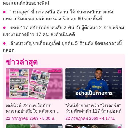
คอมเมนต์กลับอย่างพีค!
‘กรมอุตุฯ’ ชี้ ภาคเหนือ อีสาน ใต้ ฝนตกหนักบางแห่ง
กทม.-ปริมณฑล ฝนฟ้าคะนอง ร้อยละ 60 ของพื้นที่
ตชด.417 สกัดรถต้องสงสัย 2 คัน จับผู้ต้องหา 2 ราย พร้อม
แรงงานต่างด้าว 17 คน ส่งดำเนินคดี
ล้างบางกัญชาเถื่อนภูเก็ต! บุกค้น 5 ร้านดัง ยึดของกลางบิ๊
กลอต
ข่าวล่าสุด
เดลินิวส์ 22 ก.ค.วืดบัตร
“สิงห์สำอาง” คว้า “โรเจอร์ส”
คนจนอย่าเสียใจ คลังแจก
ร่วมทัพค่าตัว 117 ล้านปอนด์
ใหม่ ใส่ไทยช่วยไทย6ล้าน
22 กรกฎาคม 2569
5:30 น.
22 กรกฎาคม 2569
4:17 น.
ราย