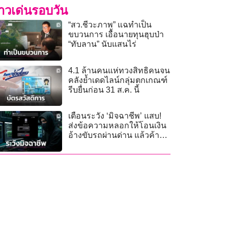
่าวเด่นรอบวัน
“สว.ชีวะภาพ” แฉทำเป็น
ขบวนการ เอื้อนายทุนฮุบป่า
“ทับลาน” นับแสนไร่
4.1 ล้านคนแห่ทวงสิทธิคนจน
คลังย้ำเดดไลน์กลุ่มตกเกณฑ์
รีบยื่นก่อน 31 ส.ค. นี้
เตือนระวัง ‘มิจฉาชีพ’ แสบ!
ส่งข้อความหลอกให้โอนเงิน
อ้างขับรถผ่านด่าน แล้วค้าง
ชำระ mflow