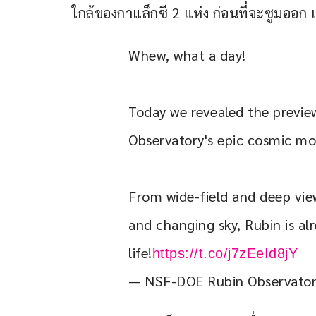
ใกล้ของกาแล็กซี 2 แห่ง ก่อนที่จะซูมออก 
Whew, what a day!
Today we revealed the previe
Observatory's epic cosmic mo
From wide-field and deep vie
and changing sky, Rubin is alr
life!
https://t.co/j7zEeId8jY
— NSF-DOE Rubin Observato