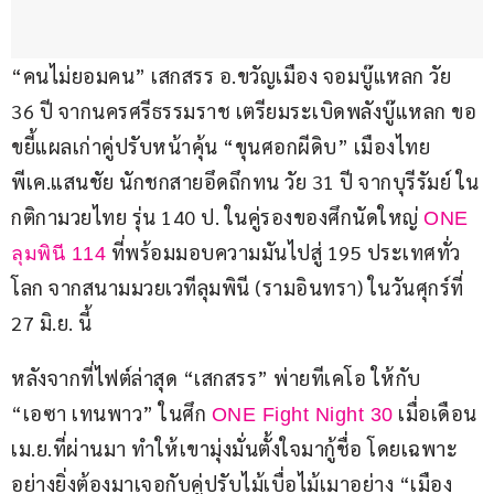
“คนไม่ยอมคน” เสกสรร อ.ขวัญเมือง จอมบู๊แหลก วัย 
36 ปี จากนครศรีธรรมราช เตรียมระเบิดพลังบู๊แหลก ขอ
ขยี้แผลเก่าคู่ปรับหน้าคุ้น “ขุนศอกผีดิบ” เมืองไทย 
พีเค.แสนชัย นักชกสายอึดถึกทน วัย 31 ปี จากบุรีรัมย์ ใน
กติกามวยไทย รุ่น 140 ป. ในคู่รองของศึกนัดใหญ่ 
ONE 
 ที่พร้อมมอบความมันไปสู่ 195 ประเทศทั่ว
ลุมพินี 114
โลก จากสนามมวยเวทีลุมพินี (รามอินทรา) ในวันศุกร์ที่ 
27 มิ.ย. นี้
หลังจากที่ไฟต์ล่าสุด “เสกสรร” พ่ายทีเคโอ ให้กับ 
“เอซา เทนพาว” ในศึก 
 เมื่อเดือน 
ONE Fight Night 30
เม.ย.ที่ผ่านมา ทำให้เขามุ่งมั่นตั้งใจมากู้ชื่อ โดยเฉพาะ
อย่างยิ่งต้องมาเจอกับคู่ปรับไม้เบื่อไม้เมาอย่าง “เมือง