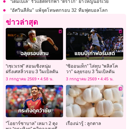
“เดมเบเล” รัวแฮตทริกพา “ตราไก่” ยำใหญ่นอร์เวย์
“อัศวินสีส้ม” แพ้จุดโทษตกรอบ 32 ทีมฟุตบอลโลก
ข่าวล่าสุด
“เซเวเรฟ” สอนเชิงหนุ่ม
“ซิออนเท็ก” ไล่ทุบ “พลิสโค
ฝรั่งเศสลิ่วรอบ 3 วิมเบิลดัน
วา” ฉลุยรอบ 3 วิมเบิลดัน
3 กรกฎาคม 2569
4:58 น.
3 กรกฎาคม 2569
4:45 น.
“โอยาร์ซาบาล” เหมา 2 ตุง
เรื่องน่ารู้ : ลูกตาล
พา “กระทิงดุ” ขวิดออสเตรีย