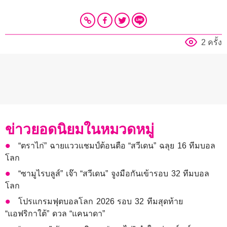
2 ครั้ง
ข่าวยอดนิยมในหมวดหมู่
“ตราไก่” ฉายแววแชมป์ต้อนตือ “สวีเดน” ฉลุย 16 ทีมบอล
โลก
“ซามูไรบลูส์” เจ๊า “สวีเดน” จูงมือกันเข้ารอบ 32 ทีมบอล
โลก
โปรแกรมฟุตบอลโลก 2026 รอบ 32 ทีมสุดท้าย
“แอฟริกาใต้” ดวล “แคนาดา”