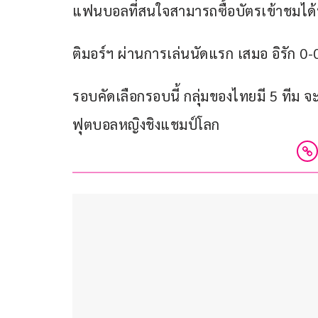
แฟนบอลที่สนใจสามารถซื้อบัตรเข้าชมได้
ติมอร์ฯ ผ่านการเล่นนัดแรก เสมอ อิรัก 0-0
รอบคัดเลือกรอบนี้ กลุ่มของไทยมี 5 ทีม จะ
ฟุตบอลหญิงชิงแชมป์โลก