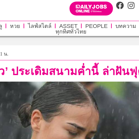
ู
หวย
ไลฟ์สไตล์
ASSET
PEOPLE
บทความ
ทุกทิศทั่วไทย
31 น.
้ว’ ประเดิมสนามค่ำนี้ ล่าฝั