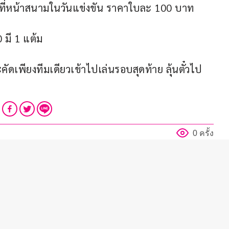
ที่หน้าสนามในวันแข่งขัน ราคาใบละ 100 บาท
 มี 1 แต้ม
คัดเพียงทีมเดียวเข้าไปเล่นรอบสุดท้าย ลุ้นตั๋วไป
0 ครั้ง