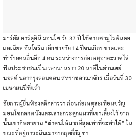
มาร์คัส อาร์ดูอินี มอนโซ วัย 37 ปี ใช้ดาบซามูไรฟันคอ 
แดเนียล อันโจริน เด็กชายวัย 14 ปีจนเกือบขาดและ
ทำร้ายคนอื่นอีก 4 คน ระหว่างการก่อเหตุอาละวาดไล่
ฟันประชาชนเป็นเวลานานราว 20 นาทีในย่านเฮย์
นอลต์ นอกกรุงลอนดอน สหราชอาณาจักร เมื่อวันที่ 30 
เมษายนปีที่แล้ว
อัยการผู้ยื่นฟ้องคดีกล่าวว่า ก่อนก่อเหตุสะเทือนขวัญ 
มอนโซถลกหนังและเลาะกระดูกแมวที่เขาเลี้ยงไว้ จาก
นั้นเขาก็พยายาม “ฆ่าคนให้มากที่สุดเท่าที่จะทำได้” ใน
ขณะที่อยู่ภาวะมึนเมาจากฤทธิ์กัญชา