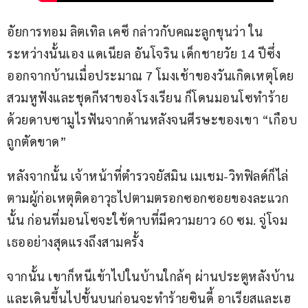
อัยการทอม ลิตเทิล เคซี กล่าวกับคณะลูกขุนว่า ใน
ระหว่างนั้นเอง แดเนียล อันโจริน เด็กชายวัย 14 ปีซึ่ง
ออกจากบ้านเมื่อประมาณ 7 โมงเช้าของวันเกิดเหตุโดย
สวมหูฟังและชุดกีฬาของโรงเรียน ก็โดนมอนโซทำร้าย
ด้วยดาบซามูไรฟันจากด้านหลังจนศีรษะของเขา “เกือบ
ถูกตัดขาด” 
หลังจากนั้น เจ้าหน้าที่ตำรวจยัสมิน เมเชม-วิทฟิลด์ก็ไล่
ตามผู้ก่อเหตุติดอาวุธไปตามตรอกซอกซอยของละแวก
นั้น ก่อนที่มอนโซจะใช้ดาบที่มีความยาว 60 ซม. จู่โจม
เธออย่างสุดแรงถึงสามครั้ง
จากนั้น เขาก็หนีเข้าไปในบ้านใกล้ๆ ผ่านประตูหลังบ้าน
และเดินขึ้นไปชั้นบนก่อนจะทำร้ายซินดี้ อาเรียสและเฮ