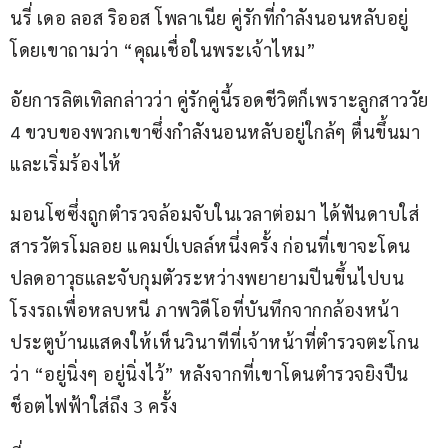
นรี่ เดอ ลอส ริออส โพลาเนีย คู่รักที่กำลังนอนหลับอยู่ 
โดยเขาถามว่า “คุณเชื่อในพระเจ้าไหม”
อัยการลิตเทิลกล่าวว่า คู่รักคู่นี้รอดชีวิตก็เพราะลูกสาววัย 
4 ขวบของพวกเขาซึ่งกำลังนอนหลับอยู่ใกล้ๆ ตื่นขึ้นมา
และเริ่มร้องไห้
มอนโซซึ่งถูกตำรวจล้อมจับในเวลาต่อมา ได้ฟันดาบใส่
สารวัตรโมลอย แคมป์เบลล์หนึ่งครั้ง ก่อนที่เขาจะโดน
ปลดอาวุธและจับกุมตัวระหว่างพยายามปีนขึ้นไปบน
โรงรถเพื่อหลบหนี ภาพวิดีโอที่บันทึกจากกล้องหน้า
ประตูบ้านแสดงให้เห็นวินาทีที่เจ้าหน้าที่ตำรวจตะโกน
ว่า “อยู่นิ่งๆ อยู่นิ่งไว้” หลังจากที่เขาโดนตำรวจยิงปืน
ช็อตไฟฟ้าใส่ถึง 3 ครั้ง 