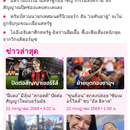
อิหร่านประณามสหรัฐก่ออาชญากรรมสงคราม ส่ง
สัญญาณปิดช่องแคบทะเลแดง
ทรัมป์สวนนายกเทศมนตรีนิวยอร์ก ยัน “เนทันยาฮู” จะไม่
ถูกจับกุมขณะเยือนสหรัฐ
ไออีเอจับตาศึกสหรัฐ-อิหร่านยืดเยื้อ ชี้เอเชียเสี่ยงหนักสุด
จากวิกฤติฮอร์มุซ
ข่าวล่าสุด
“ผีแดง” มีลุ้น! “สกอตต์” ปัดต่อ
“ขุนค้อน” ตกลงปล่อย “ซัมเม
สัญญาใหม่บอร์นมัธ
อร์วิลล์” ซบ “อัล ฮิลาล”
22 กรกฎาคม 2569
3:02 น.
22 กรกฎาคม 2569
1:00 น.