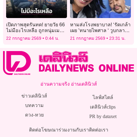
เปิดภาพสุดรันทด! ยายวัย 66
หามส่งโรงพยาบาล! ‘รัดเกล้า
ไม่มีอะไรเหลือ ถูกหนุ่มเมา
เผย ’ทนายไพศาล ‘ วูบกลาง
ยาจุดเผาไฟบ้านลามวอด 7
วงประชุม กมธ.พบ หัวใจเต้น
22 กรกฎาคม 2569
0:44 น.
21 กรกฎาคม 2569
23:31 น.
หลัง
ผิดจังหวะ ตอนนี้ปลอดภัย
แล้ว
อ่านความจริง อ่านเดลินิวส์
ข่าวเดลินิวส์
ไลฟ์สไตล์
บทความ
เดลินิวส์clips
ดวง-หวย
PR by dataxet
ติดต่อโฆษณา
ร่วมงานกับเรา
ติดต่อเรา