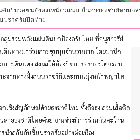
นดิน’ มวลชนยังคงเหนียวแน่น ยืนกางธงชาติท่ามกล
ขึ้นปราศรัยปิดท้าย
งกลุ่มรวมพลังแผ่นดินปกป้องอธิปไตย ที่อนุสาวรีย์
ชาชนเดินทางมาร่วมการชุมนุมจำนวนมาก โดยมาปัก
ละเกาะดินแดง ส่งผลให้ต้องปิดการจราจรโดยรอบ
ฉพาะจากทางฝั่งถนนราชวิถีและถนนมุ่งหน้าพญาไท
กเชิงสัญลักษณ์ด้วยธงชาติไทย ทั้งถือธง สวมเสื้อติด
่เป็นลายธงชาติไทยด้วย บางช่วงมีการร่วมกันตะโกน
ารนำสลับกันขึ้นปราศรัยอย่างต่อเนื่อง