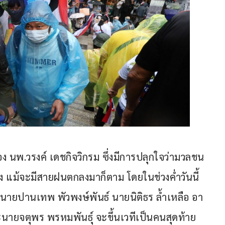
ง นพ.วรงค์ เดชกิจวิกรม ซึ่งมีการปลุกใจว่ามวลชน
 แม้จะมีสายฝนตกลงมาก็ตาม โดยในช่วงค่ำวันนี้ 
นายปานเทพ พัวพงษ์พันธ์ นายนิติธร ล้ำเหลือ อา
นายจตุพร พรหมพันธ์ุ จะขึ้นเวทีเป็นคนสุดท้าย 