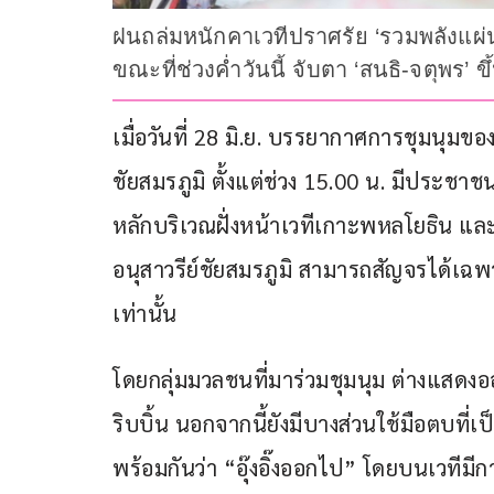
ฝนถล่มหนักคาเวทีปราศรัย ‘รวมพลังแผ่
ขณะที่ช่วงค่ำวันนี้ จับตา ‘สนธิ-จตุพร’ 
เมื่อวันที่ 28 มิ.ย. บรรยากาศการชุมนุมขอ
ชัยสมรภูมิ ตั้งแต่ช่วง 15.00 น. มีประ
หลักบริเวณฝั่งหน้าเวทีเกาะพหลโยธิน แ
อนุสาวรีย์ชัยสมรภูมิ สามารถสัญจรได้เ
เท่านั้น
โดยกลุ่มมวลชนที่มาร่วมชุมนุม ต่างแสดงออ
ริบบิ้น นอกจากนี้ยังมีบางส่วนใช้มือตบที
พร้อมกันว่า “อุ๊งอิ๊งออกไป” โดยบนเวทีมีก