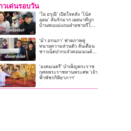
่าวเด่นรอบวัน
‘โย อรุณี’ เปิดใจหลัง ‘โน้ส
อุดม’ ลั่นรักมาก เผยนาทีบุก
บ้านพบแม่แถมฝ่ายชายรีโน
เวทร้านให้ฟรี
‘ม้า อรนภา’ ฟาดภาพคู่
ทนายความส่วนตัว ลั่นเตือน
ชาวเน็ตปากแจ๋วคอมเมนต์
ระวังรับผิดชอบเอง!
‘องคมนตรี’ บำเพ็ญพระราช
กุศลพระราชทานพระศพ ‘เจ้า
ฟ้าพัชรกิติยาภาฯ’