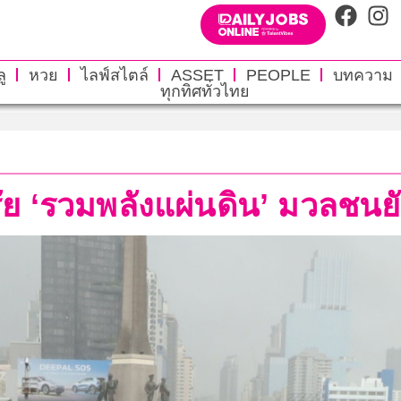
ู
หวย
ไลฟ์สไตล์
ASSET
PEOPLE
บทความ
ทุกทิศทั่วไทย
ัย ‘รวมพลังแผ่นดิน’ มวลชนย