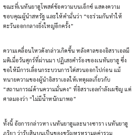
ขณะที่เนทันยาฮูโพสต์ข้อความบนเอ็กซ์ แสดงความ
ขอบคุณผู้นำสหรัฐ และให้คำมั่นว่า “จะร่วมกันทำให้
ตะวันออกกลางยิ่งใหญ่อีกครั้ง”
ความเคลื่อนไหวดังกล่าวเกิดขึ้น หลังศาลของอิสราเอลมี
มติเมื่อวันศุกร์ที่ผ่านมา ปฏิเสธคำร้องของเนทันยาฮู ซึ่ง
ขอให้มีการเลื่อนกระบวนการไต่สวนออกไปก่อน แม้
ทนายความของผู้นำอิสราเอลให้เหตุผลเกี่ยวกับ 
“สถานการณ์ด้านความมั่นคง” ที่อิสราเอลกำลังเผชิญ แต่
ศาลมองว่า “ไม่มีน้ำหนักมาพอ”
ทั้งนี้ อัยการกล่าวหา เนทันยาฮูและนางซารา เนทันยาฮู 
ภริยา ว่ารับสินบนเป็นของขวัญหรูหรามูลค่ารวม