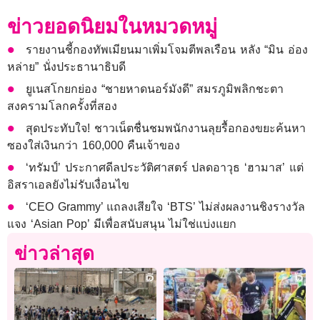
ข่าวยอดนิยมในหมวดหมู่
รายงานชี้กองทัพเมียนมาเพิ่มโจมตีพลเรือน หลัง “มิน อ่อง
หล่าย” นั่งประธานาธิบดี
ยูเนสโกยกย่อง “ชายหาดนอร์มังดี” สมรภูมิพลิกชะตา
สงครามโลกครั้งที่สอง
สุดประทับใจ! ชาวเน็ตชื่นชมพนักงานลุยรื้อกองขยะค้นหา
ซองใส่เงินกว่า 160,000 คืนเจ้าของ
‘ทรัมป์’ ประกาศดีลประวัติศาสตร์ ปลดอาวุธ ‘ฮามาส’ แต่
อิสราเอลยังไม่รับเงื่อนไข
‘CEO Grammy’ แถลงเสียใจ ‘BTS’ ไม่ส่งผลงานชิงรางวัล
แจง ‘Asian Pop’ มีเพื่อสนับสนุน ไม่ใช่แบ่งแยก
ข่าวล่าสุด