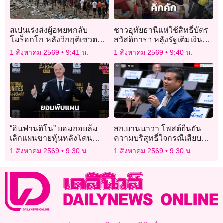
สเปนเร่งส่งผู้อพยพกลับ
ชาวอุทัยธานีแห่ใช้สิทธิ์บัตร
โมร็อกโก หลังวิกฤติเซวตา
สวัสดิการฯ หลังรัฐเติมเงิน
ดับ 57 ราย
ร้านค้าคึกคักตั้งแต่ตี 5
1 สิงหาคม 2569
9:41 น.
1 สิงหาคม 2569
9:40 น.
“อินฟานติโน” ยอมถอยล้ม
สก.ยานนาวา โพสต์ยืนยัน
เลิกแผนขายหุ้นหลังโดน
ความบริสุทธิ์ใจกรณีเสียบ
วิจารณ์หนัก
บัตรแทน เผยผิดพลาดเพราะ
1 สิงหาคม 2569
9:30 น.
1 สิงหาคม 2569
9:30 น.
สับสนและรีบร้อน