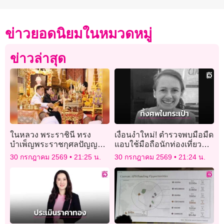
ข่าวยอดนิยมในหมวดหมู่
ข่าวล่าสุด
ในหลวง พระราชินี ทรง
เงื่อนงำใหม่! ตำรวจพบมือมืด
บำเพ็ญพระราชกุศลปัญญา
แอบใช้มือถือนักท่องเที่ยว
สมวาร (50 วัน) พระราชทาน
สาว หลังถูกฆ่าหมกกระเป๋า
30 กรกฎาคม 2569
21:25 น.
30 กรกฎาคม 2569
21:24 น.
พระศพ เจ้าฟ้าพัชรกิติยาภาฯ
เดินทาง