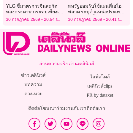
YLG ชี้มาตรการจีนสะกัด
สหรัฐยอมรับใช้แผนที่เอไอ
ทองกระดาษ กระทบเพียงเล็ก
พลาด ระบุตำแหน่งประเทศ
น้อย
แอฟริกาผิดทั้งทวีป
30 กรกฎาคม 2569
20:54 น.
30 กรกฎาคม 2569
20:41 น.
อ่านความจริง อ่านเดลินิวส์
ข่าวเดลินิวส์
ไลฟ์สไตล์
บทความ
เดลินิวส์clips
ดวง-หวย
PR by dataxet
ติดต่อโฆษณา
ร่วมงานกับเรา
ติดต่อเรา