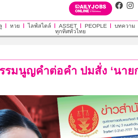
ู
หวย
ไลฟ์สไตล์
ASSET
PEOPLE
บทความ
ทุกทิศทั่วไทย
รรมนูญคำต่อคำ ปมสั่ง ‘นายกฯอ